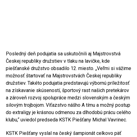
Posledný deň podujatia sa uskutočnili aj Majstrovstvá
Českej republiky družstiev v tlaku na lavičke, kde
piešťanské družstvo obsadilo 12. miesto. „Veľmi si vážime
možnosť štartovať na Majstrovstvách Českej republiky
družstiev. Takéto podujatia predstavujú výbornú príležitosť
na získavanie skúseností, športový rast našich pretekárov
a zároveň rozvoj spolupráce medzi slovenským a českým
silovým trojbojom. Víťazstvo nášho A tímu a možný postup
do extraligy je krásnou odmenou za dlhodobú prácu celého
klubu,“ uviedol predseda KSTK Piešťany Michal Vavrinec.
KSTK Piešťany vyslal na český šampionát celkovo päť