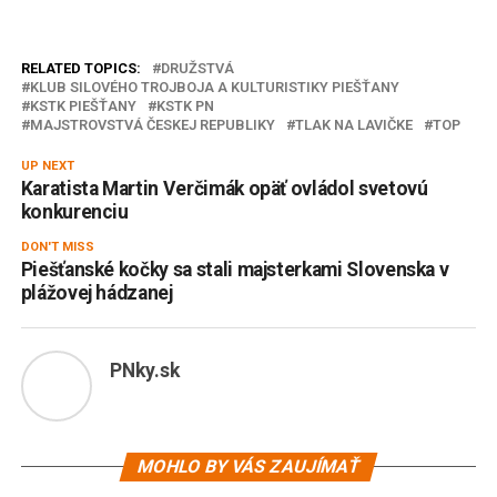
RELATED TOPICS:
DRUŽSTVÁ
KLUB SILOVÉHO TROJBOJA A KULTURISTIKY PIEŠŤANY
KSTK PIEŠŤANY
KSTK PN
MAJSTROVSTVÁ ČESKEJ REPUBLIKY
TLAK NA LAVIČKE
TOP
UP NEXT
Karatista Martin Verčimák opäť ovládol svetovú
konkurenciu
DON'T MISS
Piešťanské kočky sa stali majsterkami Slovenska v
plážovej hádzanej
PNky.sk
MOHLO BY VÁS ZAUJÍMAŤ