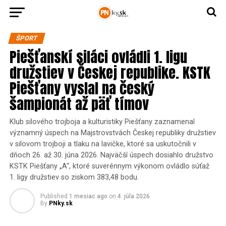
ŠPORT
Piešťanskí siláci ovládli 1. ligu
družstiev v Českej republike. KSTK
Piešťany vyslal na český
šampionát až päť tímov
Klub silového trojboja a kulturistiky Piešťany zaznamenal
významný úspech na Majstrovstvách Českej republiky družstiev
v silovom trojboji a tlaku na lavičke, ktoré sa uskutočnili v
dňoch 26. až 30. júna 2026. Najväčší úspech dosiahlo družstvo
KSTK Piešťany „A“, ktoré suverénnym výkonom ovládlo súťaž
1. ligy družstiev so ziskom 383,48 bodu.
Published
1 mesiac ago
on
4. júla 2026
By
PNky.sk