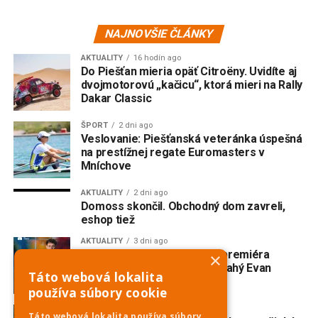
NAJNOVŠIE ČLÁNKY
AKTUALITY
16 hodín ago
Do Piešťan mieria opäť Citroëny. Uvidíte aj
dvojmotorovú „kačicu“, ktorá mieri na Rally
Dakar Classic
ŠPORT
2 dni ago
Veslovanie: Piešťanská veteránka úspešná
na prestížnej regate Euromasters v
Mníchove
AKTUALITY
2 dni ago
Domoss skončil. Obchodný dom zavreli,
eshop tiež
AKTUALITY
3 dni ago
V Trnave vzniká slovenská premiéra
×
broadwayského muzikálu Drahý Evan
Táto webová lokalita
Hansen
používa súbory cookie
AKTUALITY
3 dni ago
Táto webová lokalita používa súbory