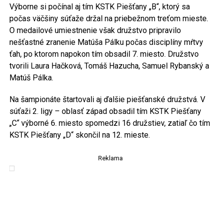
Výborne si počínal aj tím KSTK Piešťany „B“, ktorý sa
počas väčšiny súťaže držal na priebežnom treťom mieste.
O medailové umiestnenie však družstvo pripravilo
nešťastné zranenie Matúša Pálku počas disciplíny mŕtvy
ťah, po ktorom napokon tím obsadil 7. miesto. Družstvo
tvorili Laura Hačková, Tomáš Hazucha, Samuel Rybanský a
Matúš Pálka.
Na šampionáte štartovali aj ďalšie piešťanské družstvá. V
súťaži 2. ligy – oblasť západ obsadil tím KSTK Piešťany
„C“ výborné 6. miesto spomedzi 16 družstiev, zatiaľ čo tím
KSTK Piešťany „D“ skončil na 12. mieste.
Reklama