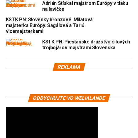
Adrián Stískal majstrom Európy v tlaku
na lavičke
KSTK PN: Slovenky bronzové. Milatová
majsterka Európy. Sagálová a Tarić
vicemajsterkami
KSTK PN: Piešťanské družstvo silových
trojbojárov majstrami Slovenska
REKLAMA
ODDYCHUJTE VO WELIALANDE