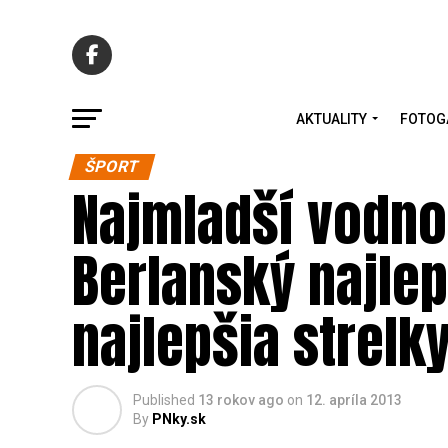
AKTUALITY
FOTOG
ŠPORT
Najmladší vodnop
Berlanský najlep
najlepšia strelk
Published
13 rokov ago
on
12. apríla 2013
By
PNky.sk