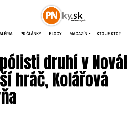
ALÉRIA
PR ČLÁNKY
BLOGY
MAGAZÍN
KTO JE KTO?
ólisti druhí v Nová
ší hráč, Kolářová
yňa