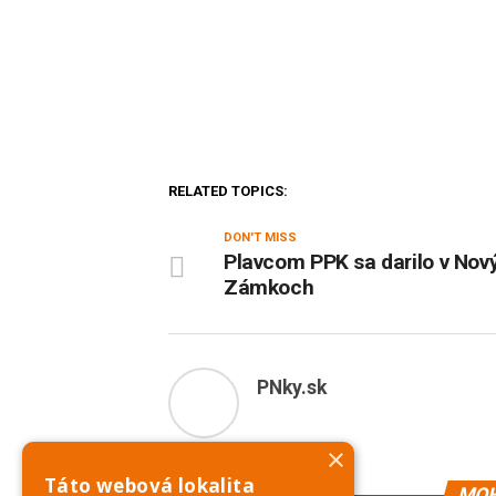
RELATED TOPICS:
DON'T MISS
Plavcom PPK sa darilo v Nov
Zámkoch
PNky.sk
×
Táto webová lokalita
MOH