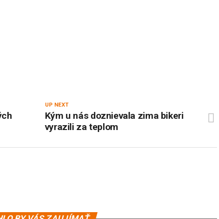
UP NEXT
ých
Kým u nás doznievala zima bikeri
vyrazili za teplom
LO BY VÁS ZAUJÍMAŤ