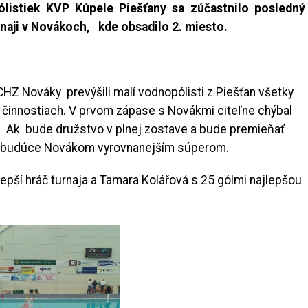
ólistiek KVP Kúpele Piešťany sa zúčastnilo posledný
aji v Novákoch, kde obsadilo 2. miesto.
 Nováky prevýšili malí vodnopólisti z Piešťan všetky
 činnostiach. V prvom zápase s Novákmi citeľne chýbal
rý. Ak bude družstvo v plnej zostave a bude premieňať
ť nabudúce Novákom vyrovnanejším súperom.
epší hráč turnaja a Tamara Kolářová s 25 gólmi najlepšou