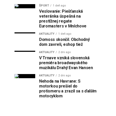
ŠPORT
1 deň ago
Veslovanie: Piešťanská
veteránka úspešná na
prestížnej regate
Euromasters v Mníchove
AKTUALITY
1 deň ago
Domoss skončil. Obchodný
dom zavreli, eshop tiež
AKTUALITY
2 dni ago
V Trnave vzniká slovenská
premiéra broadwayského
muzikálu Drahý Evan Hansen
AKTUALITY
2 dni ago
Nehoda na Havrane: S
motorkou prešiel do
protismeru a zrazil sa s ďalším
motocyklom