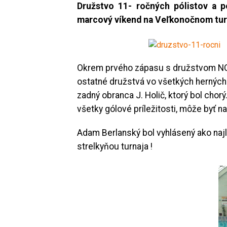
Družstvo 11- ročných pólistov a p
marcový víkend
na Veľkonočnom turn
Okrem prvého zápasu s družstvom NCHZ
ostatné družstvá vo všetkých herných
zadný obranca J. Holič, ktorý bol cho
všetky gólové príležitosti, môže by
Adam Berlanský bol vyhlásený ako najl
strelkyňou turnaja !