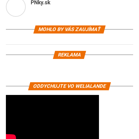
PNky.sk
MOHLO BY VÁS ZAUJÍMAŤ
REKLAMA
ODDYCHUJTE VO WELIALANDE