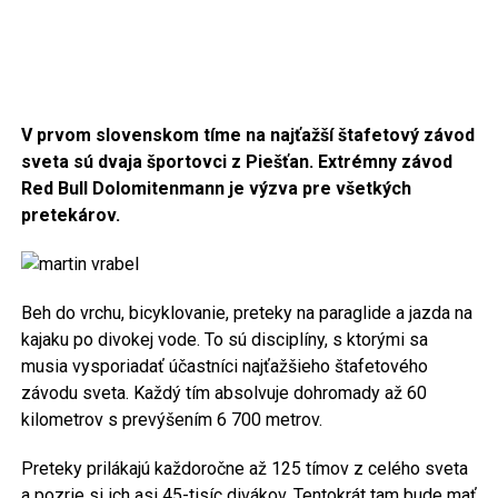
V prvom slovenskom tíme na najťažší štafetový závod
sveta sú dvaja športovci z Piešťan.
Extrémny závod
Red Bull Dolomitenmann je výzva pre všetkých
pretekárov.
Beh do vrchu, bicyklovanie, preteky na paraglide a jazda na
kajaku po divokej vode. To sú disciplíny, s ktorými sa
musia vysporiadať účastníci najťažšieho štafetového
závodu sveta. Každý tím absolvuje dohromady až 60
kilometrov s prevýšením 6 700 metrov.
Preteky prilákajú každoročne až 125 tímov z celého sveta
a pozrie si ich asi 45-tisíc divákov. Tentokrát tam bude mať