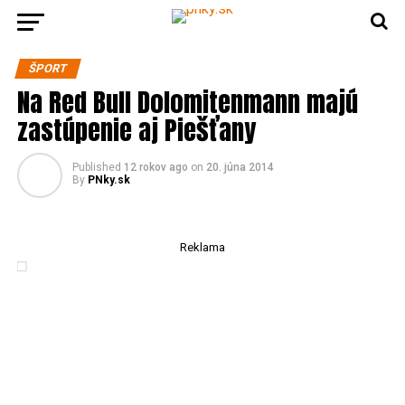
ŠPORT
Na Red Bull Dolomitenmann majú
zastúpenie aj Piešťany
Published
12 rokov ago
on
20. júna 2014
By
PNky.sk
Reklama