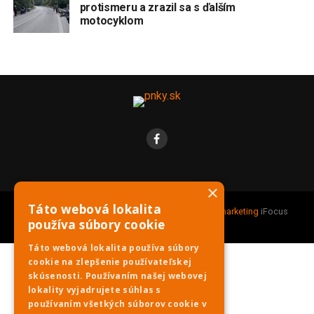
protismeru a zrazil sa s ďalším
motocyklom
×
Táto webová lokalita
Copyright © 2021 PNky.sk |
Webdesign
&
Online marketing
iFocus
používa súbory cookie
digitálna reklamná agentúra.
Táto webová lokalita používa súbory
cookie na zlepšenie používateľskej
skúsenosti. Používaním našej webovej
lokality vyjadrujete súhlas s
používaním všetkých súborov cookie v