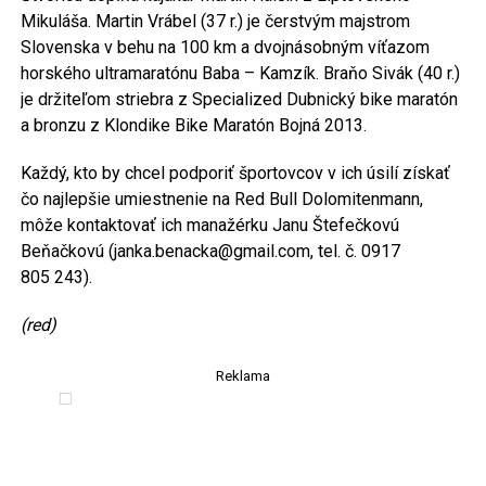
Mikuláša. Martin Vrábel (37 r.) je čerstvým majstrom
Slovenska v behu na 100 km a dvojnásobným víťazom
horského ultramaratónu Baba – Kamzík. Braňo Sivák (40 r.)
je držiteľom striebra z Specialized Dubnický bike maratón
a bronzu z Klondike Bike Maratón Bojná 2013.
Každý, kto by chcel podporiť športovcov v ich úsilí získať
čo najlepšie umiestnenie na Red Bull Dolomitenmann,
môže kontaktovať ich manažérku Janu Štefečkovú
Beňačkovú (janka.benacka@gmail.com, tel. č. 0917
805 243).
(red)
Reklama