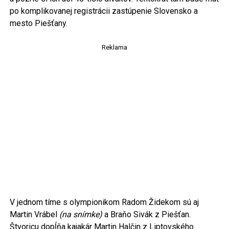
po komplikovanej registrácii zastúpenie Slovensko a
mesto Piešťany.
Reklama
V jednom tíme s olympionikom Radom Židekom sú aj
Martin Vrábel
(na snímke)
a Braňo Sivák z Piešťan.
Štvoricu dopĺňa kajakár Martin Halčin z Liptovského