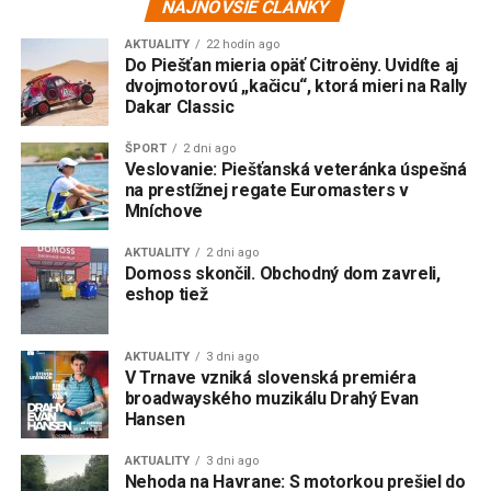
NAJNOVŠIE ČLÁNKY
AKTUALITY
22 hodín ago
Do Piešťan mieria opäť Citroëny. Uvidíte aj
dvojmotorovú „kačicu“, ktorá mieri na Rally
Dakar Classic
ŠPORT
2 dni ago
Veslovanie: Piešťanská veteránka úspešná
na prestížnej regate Euromasters v
Mníchove
AKTUALITY
2 dni ago
Domoss skončil. Obchodný dom zavreli,
eshop tiež
AKTUALITY
3 dni ago
V Trnave vzniká slovenská premiéra
broadwayského muzikálu Drahý Evan
Hansen
AKTUALITY
3 dni ago
Nehoda na Havrane: S motorkou prešiel do