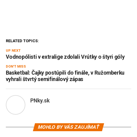
RELATED TOPICS:
UP NEXT
Vodnopólisti v extralige zdolali Vrútky o štyri góly
DON'T MISS
Basketbal: Čajky postúpili do finále, v Ružomberku
vyhrali štvrtý semifinálový zápas
PNky.sk
MOHLO BY VÁS ZAUJÍMAŤ