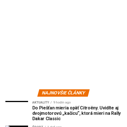
NAJNOVŠIE ČLÁNKY
AKTUALITY
9 hodín ago
Do Piešťan mieria opäť Citroëny. Uvidíte aj
dvojmotorovú „kačicu“, ktorá mieri na Rally
Dakar Classic