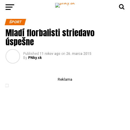
ŠPORT
Mladí florbalisti striedavo
úspešne
Published
11 rokov ago
on
26. marca 2015
By
PNky.sk
Reklama