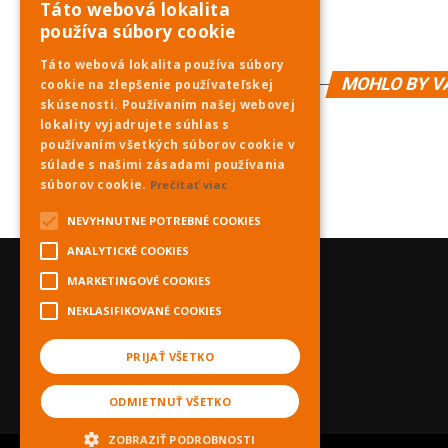
Táto webová lokalita
používa súbory cookie
Táto webová lokalita používa súbory
MOHLO BY V
cookie na zlepšenie používateľskej
skúsenosti. Používaním našej webovej
lokality vyjadrujete súhlas s
používaním všetkých súborov cookie v
súlade s našimi zásadami používania
súborov cookie.
Prečítať viac
NEVYHNUTNE POTREBNÉ COOKIES
ANALYTICKÉ COOKIES
MARKETINGOVÉ COOKIES
NEKLASIFIKOVANÉ COOKIES
PRIJAŤ VŠETKO
ODMIETNUŤ VŠETKO
ZOBRAZIŤ PODROBNOSTI