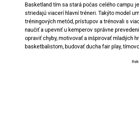
Basketland tím sa stará počas celého campu j
striedajú viacerí hlavní tréneri. Takýto model 
tréningových metód, prístupov a trénovali s via
naučiť a upevniť u kemperov správne prevedeni
opraviť chyby, motivovať a inšpirovať mladých 
basketbalistom, budovať ducha fair play, tímov
Rek