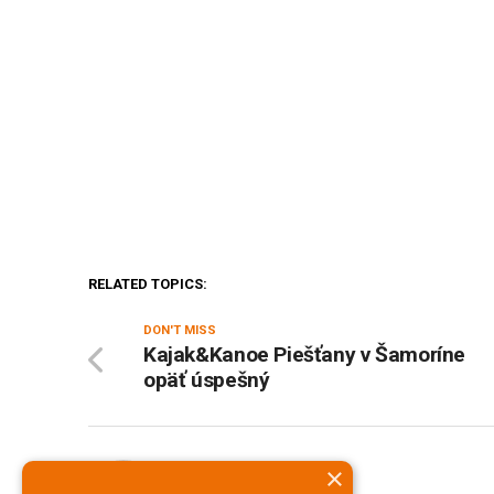
RELATED TOPICS:
DON'T MISS
Kajak&Kanoe Piešťany v Šamoríne
opäť úspešný
×
PNky.sk