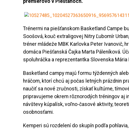
premiérovo v Piešťanoch.
Trénermi na piešťanskom Basketland Campe bu
Soošová, kouč extraligovej Nitry Ľubomír Urban
tréner mládeže MBK Karlovka Peter Ivanovič, hráč
domáca Piešťanská Čajka Marta Páleníková. Úča
spoluhráčka a reprezentantka Slovenska Mária 
Basketland campy majú formu týždenných aleb
hráčom, ktorí chcú aj počas letných prázdnin p
naučiť sa nové zručnosti, získať kultúrne, tímo
pripravujeme okrem rôznorodých tréningov aj ind
návštevy kúpalísk, voľno-časové aktivity, teore
osobnosťami.
Kemperi sú rozdelení do skupín podľa pohlavia,