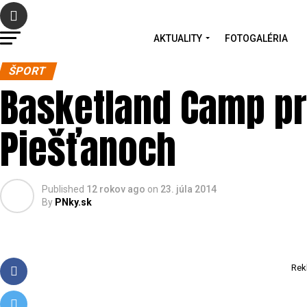
AKTUALITY
FOTOGALÉRIA
ŠPORT
Basketland Camp p
Piešťanoch
Published
12 rokov ago
on
23. júla 2014
By
PNky.sk
Rek