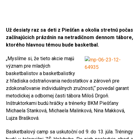
Už desiaty raz sa deti z Piešťan a okolia stretnú počas
začínajúcich prázdnin na netradičnom dennom tábore,
ktorého hlavnou témou bude basketbal.
„Myslíme si, že tieto akcie majú
význam pre mladých
basketbalistov a basketbalistky
z hľadiska odstraňovania nedostatkov a zároveň pre
zdokonaľovanie individuálnych zručností,“ povedal garant
metodickej a odbornej časti tábora Miloš Drgoň.
Inštruktorkami budú hráčky a trénerky BKM Piešťany
Michaela Stanková, Michaela Malinková, Nina Makková,
Lujza Brašková.
Basketbalový camp sa uskutoční od 9. do 13. júla. Tréningy