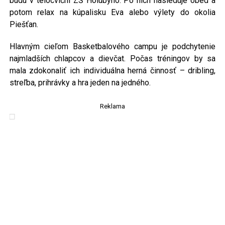
budú v telocvični ZŠ Holubyho. Po nich nasleduje obed a
potom relax na kúpalisku Eva alebo výlety do okolia
Piešťan.
Hlavným cieľom Basketbalového campu je podchytenie
najmladších chlapcov a dievčat. Počas tréningov by sa
mala zdokonaliť ich individuálna herná činnosť – dribling,
streľba, prihrávky a hra jeden na jedného.
Reklama