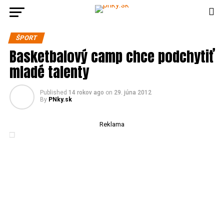
ŠPORT
Basketbalový camp chce podchytiť
mladé talenty
Published
14 rokov ago
on
29. júna 2012
By
PNky.sk
Reklama