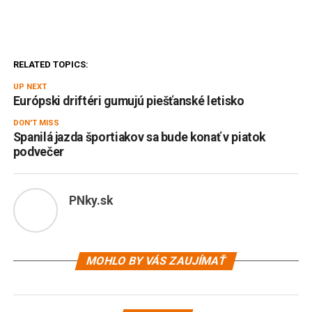
RELATED TOPICS:
UP NEXT
Európski driftéri gumujú piešťanské letisko
DON'T MISS
Spanilá jazda športiakov sa bude konať v piatok
podvečer
PNky.sk
MOHLO BY VÁS ZAUJÍMAŤ