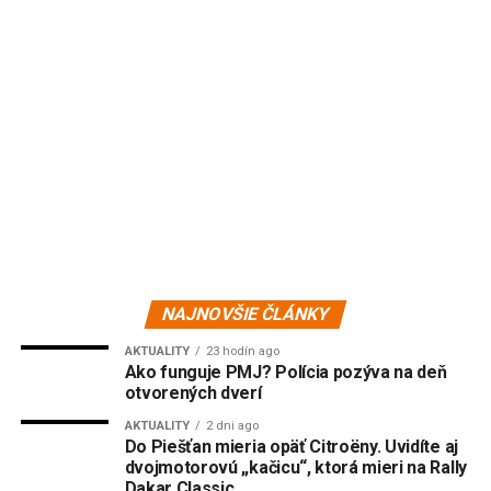
NAJNOVŠIE ČLÁNKY
AKTUALITY
23 hodín ago
Ako funguje PMJ? Polícia pozýva na deň
otvorených dverí
AKTUALITY
2 dni ago
Do Piešťan mieria opäť Citroëny. Uvidíte aj
dvojmotorovú „kačicu“, ktorá mieri na Rally
Dakar Classic