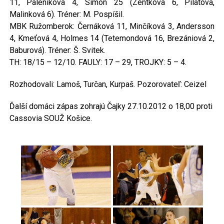
11, Páleníková 4, Simon 25 (Zentková 6, Pilátová,
Malinková 6). Tréner: M. Pospíšil.
MBK Ružomberok: Černáková 11, Minčíková 3, Andersson
4, Kmeťová 4, Holmes 14 (Tetemondová 16, Brezániová 2,
Baburová). Tréner: Š. Svitek.
TH: 18/15 – 12/10. FAULY: 17 – 29, TROJKY: 5 – 4.
Rozhodovali: Lamoš, Turčan, Kurpaš. Pozorovateľ: Ceizel
Ďalší domáci zápas zohrajú Čajky 27.10.2012 o 18,00 proti
Cassovia SOUŽ Košice.