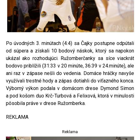
Po úvodných 3. minútach (4:4) sa Čajky postupne odpútali
od súpera a získali 10 bodový náskok, ktorý sa napokon
ukázal ako rozhodujúci. Ružomberčanky sa síce viackrát
bodovo priblížili (31:33 v 20 minúte, 36:39 v 24.minúte), ale
ani raz v zápase nešli do vedenia. Domáce hráčky navyše
využívali trestné hody a zápas dotiahli do víťazného konca.
Výborný výkon podala v domácom drese Dymond Simon
a pod košom duo Krč-Turbová a Felixová, ktorá v minulosti
pôsobila práve v drese Ružomberka.
REKLAMA
Reklama