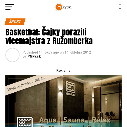
ŠPORT
Basketbal: Čajky porazili
vicemajstra z Ružomberka
Published
14 rokov ago
on
14. októbra 2012
By
PNky.sk
Reklama