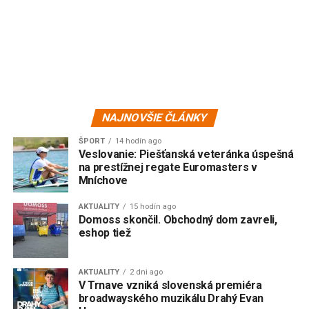
NAJNOVŠIE ČLÁNKY
ŠPORT
14 hodín ago
Veslovanie: Piešťanská veteránka úspešná
na prestížnej regate Euromasters v
Mníchove
AKTUALITY
15 hodín ago
Domoss skončil. Obchodný dom zavreli,
eshop tiež
AKTUALITY
2 dni ago
V Trnave vzniká slovenská premiéra
broadwayského muzikálu Drahý Evan