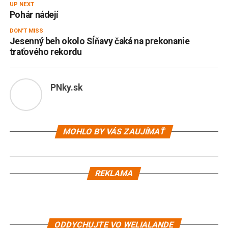
UP NEXT
Pohár nádejí
DON'T MISS
Jesenný beh okolo Sĺňavy čaká na prekonanie
traťového rekordu
PNky.sk
MOHLO BY VÁS ZAUJÍMAŤ
REKLAMA
ODDYCHUJTE VO WELIALANDE