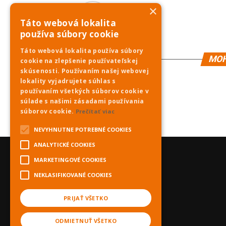
×
PNky.sk
Táto webová lokalita
používa súbory cookie
Táto webová lokalita používa súbory
MOH
cookie na zlepšenie používateľskej
skúsenosti. Používaním našej webovej
lokality vyjadrujete súhlas s
používaním všetkých súborov cookie v
súlade s našimi zásadami používania
súborov cookie.
Prečítať viac
NEVYHNUTNE POTREBNÉ COOKIES
ANALYTICKÉ COOKIES
MARKETINGOVÉ COOKIES
NEKLASIFIKOVANÉ COOKIES
PRIJAŤ VŠETKO
ODMIETNUŤ VŠETKO