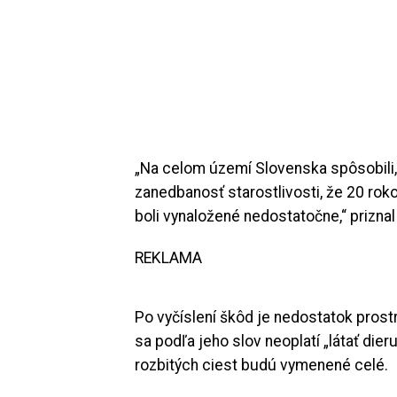
„Na celom území Slovenska spôsobili,
zanedbanosť starostlivosti, že 20 rokov
boli vynaložené nedostatočne,“ prizna
REKLAMA
Po vyčíslení škôd je nedostatok prost
sa podľa jeho slov neoplatí „látať dier
rozbitých ciest budú vymenené celé.