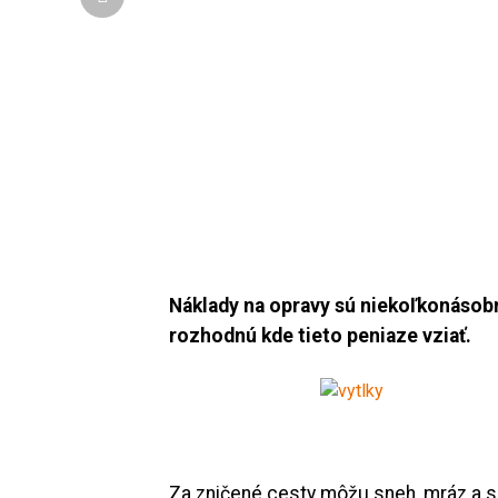
Náklady na opravy sú niekoľkonásobn
rozhodnú
kde tieto peniaze vziať.
Za zničené cesty môžu sneh, mráz a sl