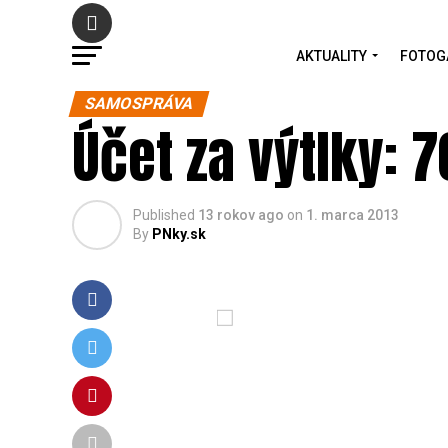
AKTUALITY
FOTOG
SAMOSPRÁVA
Účet za výtlky: 7
Published
13 rokov ago
on
1. marca 2013
By
PNky.sk