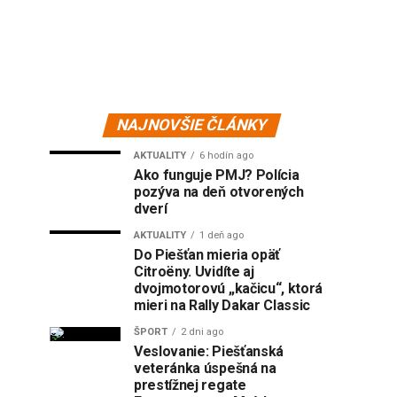
NAJNOVŠIE ČLÁNKY
AKTUALITY
6 hodín ago
Ako funguje PMJ? Polícia
pozýva na deň otvorených
dverí
AKTUALITY
1 deň ago
Do Piešťan mieria opäť
Citroëny. Uvidíte aj
dvojmotorovú „kačicu“, ktorá
mieri na Rally Dakar Classic
ŠPORT
2 dni ago
Veslovanie: Piešťanská
veteránka úspešná na
prestížnej regate