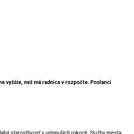
e vyššie, než má radnica v rozpočte. Poslanci
abá starostlivosť v uplynulých rokoch. Služby mesta