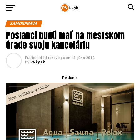
SAMOSPRÁVA
Poslanci budú mať na mestskom
úrade svoju kanceláriu
Published
14 rokov ago
on
14. júna 2012
By
PNky.sk
Reklama