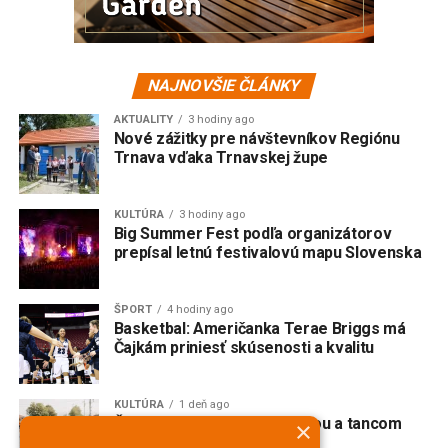
NAJNOVŠIE ČLÁNKY
AKTUALITY
3 hodiny ago
Nové zážitky pre návštevníkov Regiónu
Trnava vďaka Trnavskej župe
KULTÚRA
3 hodiny ago
Big Summer Fest podľa organizátorov
prepísal letnú festivalovú mapu Slovenska
ŠPORT
4 hodiny ago
Basketbal: Američanka Terae Briggs má
Čajkám priniesť skúsenosti a kvalitu
KULTÚRA
1 deň ago
Červeník žije spevom, hudbou a tancom
×