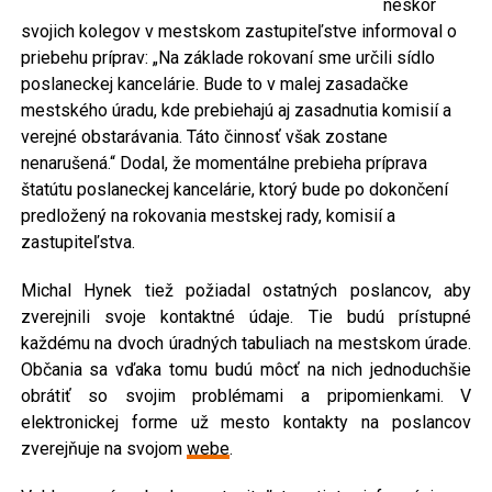
neskôr
svojich kolegov v mestskom zastupiteľstve informoval o
priebehu príprav: „Na základe rokovaní sme určili sídlo
poslaneckej kancelárie. Bude to v malej zasadačke
mestského úradu, kde prebiehajú aj zasadnutia komisií a
verejné obstarávania. Táto činnosť však zostane
nenarušená.“ Dodal, že momentálne prebieha príprava
štatútu poslaneckej kancelárie, ktorý bude po dokončení
predložený na rokovania mestskej rady, komisií a
zastupiteľstva.
Michal Hynek tiež požiadal ostatných poslancov, aby
zverejnili svoje kontaktné údaje. Tie budú prístupné
každému na dvoch úradných tabuliach na mestskom úrade.
Občania sa vďaka tomu budú môcť na nich jednoduchšie
obrátiť so svojim problémami a pripomienkami. V
elektronickej forme už mesto kontakty na poslancov
zverejňuje na svojom
webe
.