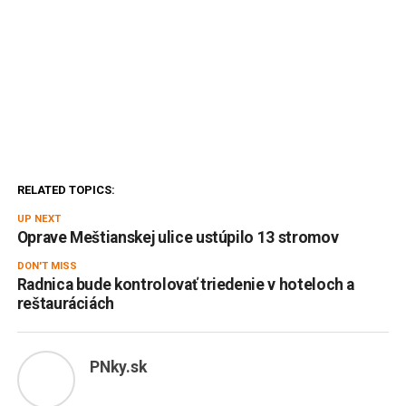
RELATED TOPICS:
UP NEXT
Oprave Meštianskej ulice ustúpilo 13 stromov
DON'T MISS
Radnica bude kontrolovať triedenie v hoteloch a
reštauráciách
PNky.sk