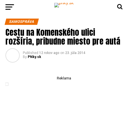
SAMOSPRÁVA
Cestu na Komenského ulici
rozšíria, pribudne miesto pre autá
Published
12 rokov ago
on
23. júla 2014
By
PNky.sk
Reklama