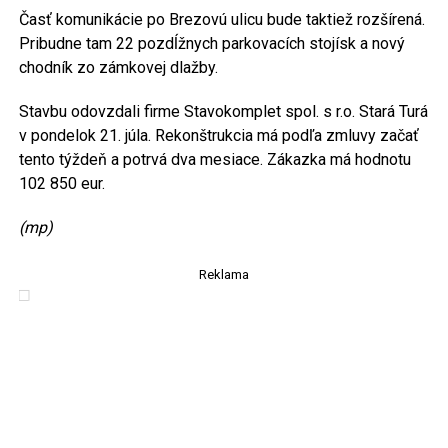
Časť komunikácie po Brezovú ulicu bude taktiež rozšírená.
Pribudne tam 22 pozdĺžnych parkovacích stojísk a nový
chodník zo zámkovej dlažby.
Stavbu odovzdali firme Stavokomplet spol. s r.o. Stará Turá
v pondelok 21. júla. Rekonštrukcia má podľa zmluvy začať
tento týždeň a potrvá dva mesiace. Zákazka má hodnotu
102 850 eur.
(mp)
Reklama