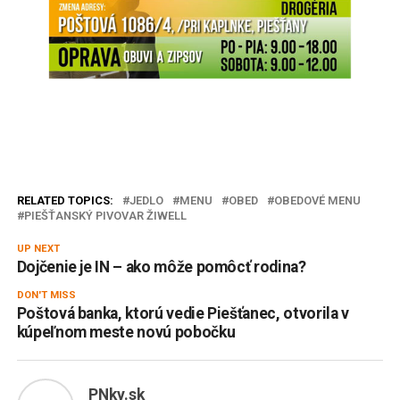
RELATED TOPICS:
JEDLO
MENU
OBED
OBEDOVÉ MENU
PIEŠŤANSKÝ PIVOVAR ŽIWELL
UP NEXT
Dojčenie je IN – ako môže pomôcť rodina?
DON'T MISS
Poštová banka, ktorú vedie Piešťanec, otvorila v
kúpeľnom meste novú pobočku
PNky.sk