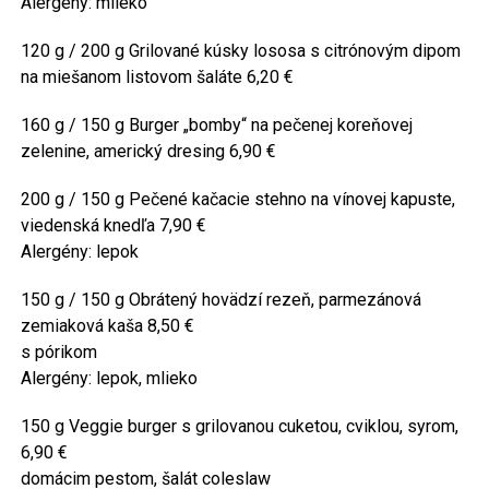
Alergény: mlieko
120 g / 200 g Grilované kúsky lososa s citrónovým dipom
na miešanom listovom šaláte 6,20 €
160 g / 150 g Burger „bomby“ na pečenej koreňovej
zelenine, americký dresing 6,90 €
200 g / 150 g Pečené kačacie stehno na vínovej kapuste,
viedenská knedľa 7,90 €
Alergény: lepok
150 g / 150 g Obrátený hovädzí rezeň, parmezánová
zemiaková kaša 8,50 €
s pórikom
Alergény: lepok, mlieko
150 g Veggie burger s grilovanou cuketou, cviklou, syrom,
6,90 €
domácim pestom, šalát coleslaw