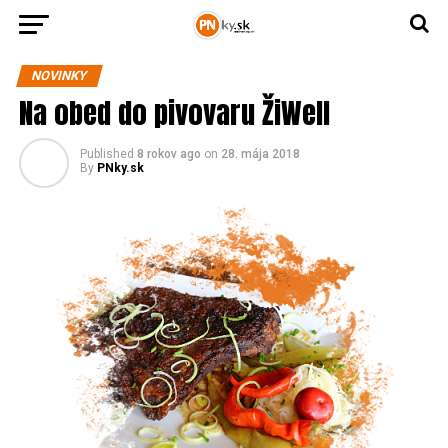
NOVINKY
Na obed do pivovaru ŽiWell
Published
8 rokov ago
on
28. mája 2018
By
PNky.sk