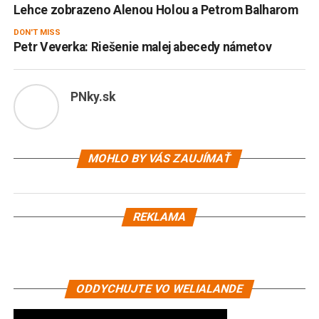
Lehce zobrazeno Alenou Holou a Petrom Balharom
DON'T MISS
Petr Veverka: Riešenie malej abecedy námetov
PNky.sk
MOHLO BY VÁS ZAUJÍMAŤ
REKLAMA
ODDYCHUJTE VO WELIALANDE