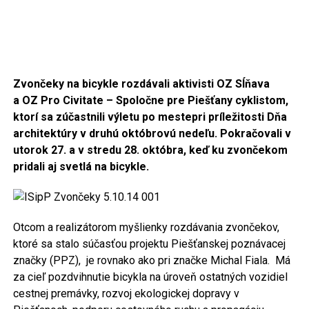
Zvončeky na bicykle rozdávali aktivisti OZ Sĺňava
a OZ Pro Civitate – Spoločne pre Piešťany cyklistom,
ktorí sa zúčastnili výletu po meste
pri príležitosti Dňa
architektúry v druhú októbrovú nedeľu. Pokračovali v
utorok 27. a v stredu 28. októbra, keď ku zvončekom
pridali aj svetlá na bicykle.
Otcom a realizátorom myšlienky rozdávania zvončekov,
ktoré sa stalo súčasťou projektu Piešťanskej poznávacej
značky (PPZ), je rovnako ako pri značke Michal Fiala. Má
za cieľ pozdvihnutie bicykla na úroveň ostatných vozidiel
cestnej premávky, rozvoj ekologickej dopravy v