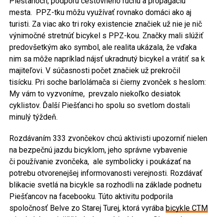
Piešťanoch, podporu cestovného ruchu a propagáciu
mesta. PPZ-tku môžu využívať rovnako domáci ako aj
turisti. Za viac ako tri roky existencie značiek už nie je nič
výnimočné stretnúť bicykel s PPZ-kou. Značky mali slúžiť
predovšetkým ako symbol, ale realita ukázala, že vďaka
nim sa môže napríklad nájsť ukradnutý bicykel a vrátiť sa k
majiteľovi. V súčasnosti počet značiek už prekročil
tisícku. Pri soche barlolámača si čierny zvonček s heslom:
My vám to vyzvoníme, prevzalo niekoľko desiatok
cyklistov. Ďalší Piešťanci ho spolu so svetlom dostali
minulý týždeň.
Rozdávaním 333 zvončekov chcú aktivisti upozorniť nielen
na bezpečnú jazdu bicyklom, jeho správne vybavenie
či používanie zvončeka, ale symbolicky i poukázať na
potrebu otvorenejšej informovanosti verejnosti. Rozdávať
blikacie svetlá na bicykle sa rozhodli na základe podnetu
Piešťancov na facebooku. Túto aktivitu podporila
spoločnosť Belve zo Starej Turej, ktorá vyrába
bicykle CTM