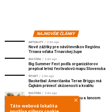
NAJNOVŠIE ČLÁNKY
AKTUALITY
2 dni ago
Nové zážitky pre návštevníkov Regiónu
Trnava vďaka Trnavskej župe
KULTÚRA
2 dni ago
Big Summer Fest podľa organizátorov
prepísal letnú festivalovú mapu Slovenska
ŠPORT
2 dni ago
Basketbal: Američanka Terae Briggs má
Čajkám priniesť skúsenosti a kvalitu
KULTÚRA
3 dni ago
Červeník žije spevom, hudbou a tancom
×
Táto webová lokalita
používa súbory cookie