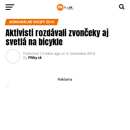
KOMUNÁLNE VOĽBY 2014
Aktivisti rozdávali zvončeky aj
svetlá na bicykle
Published
12 rokov ago
on
3. novembra 2014
By
PNky.sk
Reklama