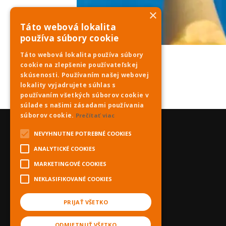
×
Táto webová lokalita
používa súbory cookie
Táto webová lokalita používa súbory
cookie na zlepšenie používateľskej
skúsenosti. Používaním našej webovej
lokality vyjadrujete súhlas s
používaním všetkých súborov cookie v
súlade s našimi zásadami používania
súborov cookie.
Prečítať viac
NEVYHNUTNE POTREBNÉ COOKIES
ANALYTICKÉ COOKIES
MARKETINGOVÉ COOKIES
NEKLASIFIKOVANÉ COOKIES
PRIJAŤ VŠETKO
ODMIETNUŤ VŠETKO