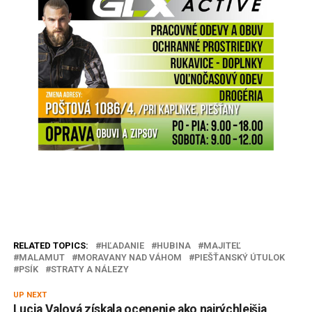
RELATED TOPICS:
HĽADANIE
HUBINA
MAJITEĽ
MALAMUT
MORAVANY NAD VÁHOM
PIEŠŤANSKÝ ÚTULOK
PSÍK
STRATY A NÁLEZY
UP NEXT
Lucia Valová získala ocenenie ako najrýchlejšia