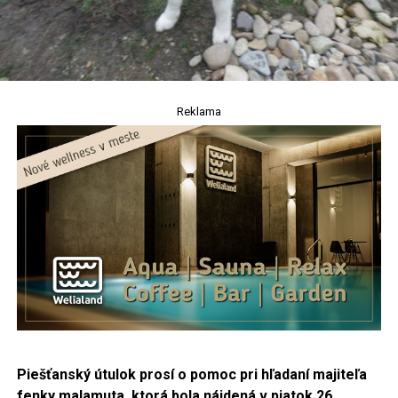
Reklama
Piešťanský útulok prosí o pomoc pri hľadaní majiteľa
fenky malamuta, ktorá bola nájdená v piatok 26.