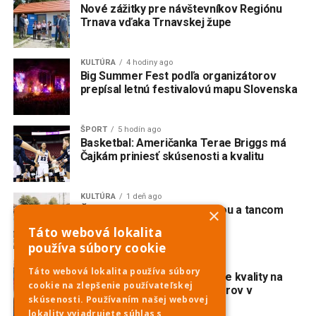
Nové zážitky pre návštevníkov Regiónu
Trnava vďaka Trnavskej župe
KULTÚRA
4 hodiny ago
Big Summer Fest podľa organizátorov
prepísal letnú festivalovú mapu Slovenska
ŠPORT
5 hodín ago
Basketbal: Američanka Terae Briggs má
Čajkám priniesť skúsenosti a kvalitu
KULTÚRA
1 deň ago
Červeník žije spevom, hudbou a tancom
×
Táto webová lokalita
používa súbory cookie
ŠPORT
1 deň ago
Táto webová lokalita používa súbory
Karolina Valko potvrdila svoje kvality na
cookie na zlepšenie používateľskej
majstrovstvách Európy juniorov v
skúsenosti. Používaním našej webovej
diaľkovom plávaní
lokality vyjadrujete súhlas s