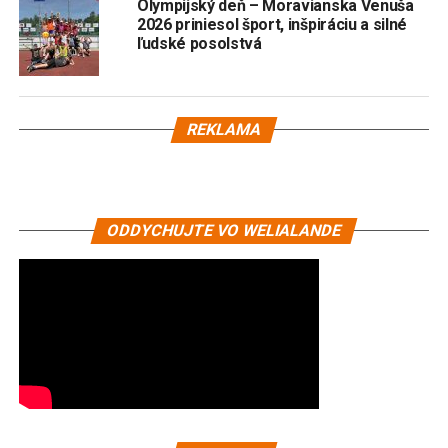
Olympijský deň – Moravianska Venuša
2026 priniesol šport, inšpiráciu a silné
ľudské posolstvá
REKLAMA
ODDYCHUJTE VO WELIALANDE