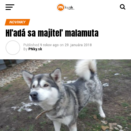
NOVINKY
Hľadá sa majiteľ malamuta
Published
9 rokov ago
on
29. januára 2018
By
PNky.sk