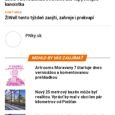
kanoistka
DON'T MISS
ŽiWell tento týždeň zasýti, zahreje i prekvapí
PNky.sk
MOHLO BY VÁS ZAUJÍMAŤ
Artrooms Moravany 7 štartuje dnes
vernisážou a komentovanou
prehliadkou
Nový 25 metrový bazén môže byť
realitou. Vyrásť by mal v obci len pár
kilometrov od Piešťan