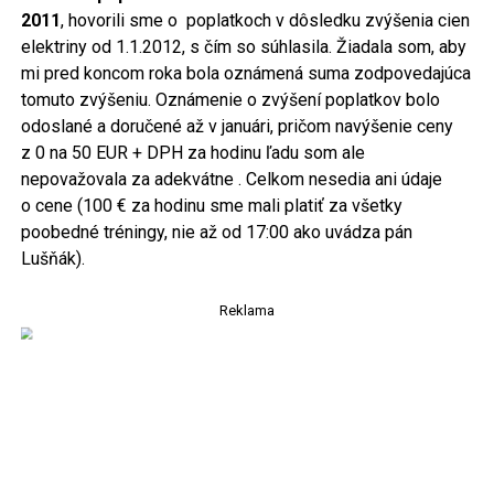
2011
, hovorili sme o poplatkoch v dôsledku zvýšenia cien
elektriny od 1.1.2012, s čím so súhlasila. Žiadala som, aby
mi pred koncom roka bola oznámená suma zodpovedajúca
tomuto zvýšeniu. Oznámenie o zvýšení poplatkov bolo
odoslané a doručené až v januári, pričom navýšenie ceny
z 0 na 50 EUR + DPH za hodinu ľadu som ale
nepovažovala za adekvátne . Celkom nesedia ani údaje
o cene (100 € za hodinu sme mali platiť za všetky
poobedné tréningy, nie až od 17:00 ako uvádza pán
Lušňák).
Reklama