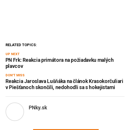
RELATED TOPICS:
UP NEXT
PN Frk: Reakcia primátora na požiadavku malých
plavcov
DON'T MISS
Reakcia Jaroslava Lušňáka na článok Krasokorčuliari
v Piešťanoch skončili, nedohodli sa s hokejistami
PNky.sk