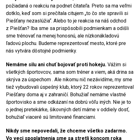
požiadaná o reakciu na podnet čitateľa. Preto sa ma veľmi
dotklo, keď som si prečítala citujem „to čo ste spravili si
Piešťany nezaslúžia“. Alebo to je reakcia na náš odchod
z Piešťan? Iba sme sa prispôsobili podmienkam a odišli
sme trénovať na menej honosnú, ale nízkonákladovú
ľadovú plochu. Budeme reprezentovať mesto, ktoré pre
nás vytvára dôstojné podmienky.
Nemáme silu ani chuť bojovať proti hokeju.
Vážim si
všetkých športovcov, sama som tréner a viem, aká drina sa
skrýva za úspechom . Ale nikomu nič nezávidíme, my sme
tiež vybudovali úspešný klub, ktorý 22 rokov reprezentoval
Piešťany doma aj v zahraničí. Bohužiaľ nemáme vlastné
športovisko a sme odkázaní na dobrú vôľu iných. Nie je to
o jednej pretekárke, šikovných detí máme v oddiely dosť,
bohužiaľ viaceré sú limitované financiami.
Nikdy sme nepovedali, že chceme všetko zadarmo.
Vo veci spoplatnenia sme sa stretli koncom roka