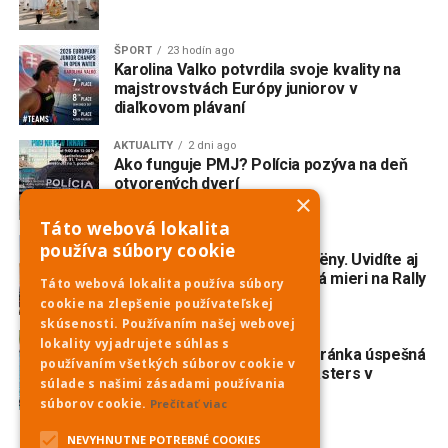
ŠPORT
23 hodín ago
Karolina Valko potvrdila svoje kvality na
majstrovstvách Európy juniorov v
diaľkovom plávaní
AKTUALITY
2 dni ago
Ako funguje PMJ? Polícia pozýva na deň
otvorených dverí
×
Táto webová lokalita
AKTUALITY
3 dni ago
používa súbory cookie
Do Piešťan mieria opäť Citroëny. Uvidíte aj
dvojmotorovú „kačicu“, ktorá mieri na Rally
Táto webová lokalita používa súbory
Dakar Classic
cookie na zlepšenie používateľskej
skúsenosti. Používaním našej webovej
ŠPORT
4 dni ago
lokality vyjadrujete súhlas s
Veslovanie: Piešťanská veteránka úspešná
používaním všetkých súborov cookie v
na prestížnej regate Euromasters v
súlade s našimi zásadami používania
Mníchove
súborov cookie.
Prečítať viac
NEVYHNUTNE POTREBNÉ COOKIES