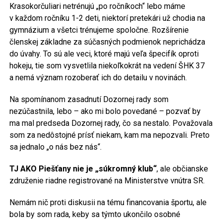
Krasokorčuliari netrénujú „po ročníkoch“ lebo máme
v každom ročníku 1-2 deti, niektorí pretekári už chodia na
gymnázium a všetci trénujeme spoločne. Rozšírenie
členskej základne za súčasných podmienok neprichádza
do úvahy. To sú ale veci, ktoré majú veľa špecifík oproti
hokeju, tie som vysvetlila niekoľkokrát na vedení ŠHK 37
a nemá význam rozoberať ich do detailu v novinách.
Na spomínanom zasadnutí Dozornej rady som
nezúčastnila, lebo – ako mi bolo povedané – pozvať by
ma mal predseda Dozornej rady, čo sa nestalo. Považovala
som za nedôstojné prísť niekam, kam ma nepozvali. Preto
sa jednalo „o nás bez nás“.
TJ AKO Piešťany nie je „súkromný klub“
, ale občianske
združenie riadne registrované na Ministerstve vnútra SR.
Nemám nič proti diskusii na tému financovania športu, ale
bola by som rada, keby sa týmto ukončilo osobné