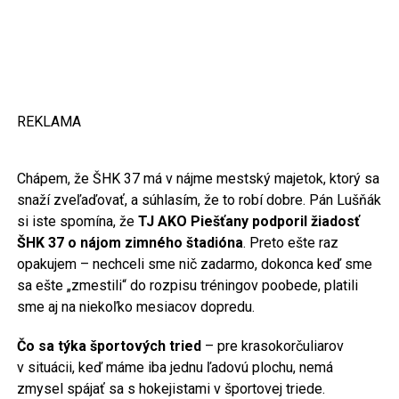
REKLAMA
Chápem, že ŠHK 37 má v nájme mestský majetok, ktorý sa
snaží zveľaďovať, a súhlasím, že to robí dobre. Pán Lušňák
si iste spomína, že
TJ AKO Piešťany podporil žiadosť
ŠHK 37 o nájom zimného štadióna
. Preto ešte raz
opakujem – nechceli sme nič zadarmo, dokonca keď sme
sa ešte „zmestili“ do rozpisu tréningov poobede, platili
sme aj na niekoľko mesiacov dopredu.
Čo sa týka športových tried
– pre krasokorčuliarov
v situácii, keď máme iba jednu ľadovú plochu, nemá
zmysel spájať sa s hokejistami v športovej triede.