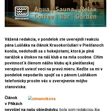
Vážená redakcia, v pondelok ste uverejnili reakciu
pána Lušňáka na článok
Krasokorčuliari v Piešťanoch
končia, nedohodli sa s hokejistami, ktorá je plná
narážok a útokov na náš klub a na mňa osobne. Cítim
povinnosť k členom nášho klubu aj k piešťanskej
verejnosti uviesť veci na pravú mieru. Keďže sa mi v
pondelok nepodarilo spojiť sa s pánom Lušňákom
telefonicky prosím vás o zverejnenie môjho
stanoviska:
Článok
v PNkách
nevyšiel na našu objednávku
, bola som redakciou iba