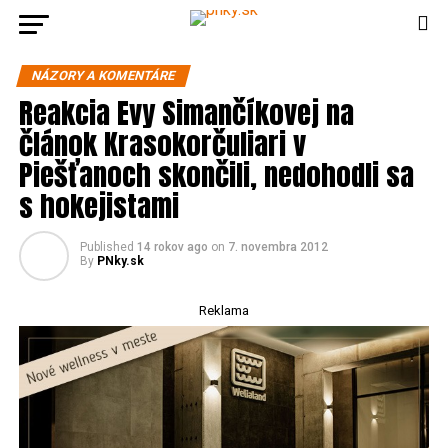
NÁZORY A KOMENTÁRE
Reakcia Evy Simančíkovej na
článok Krasokorčuliari v
Piešťanoch skončili, nedohodli sa
s hokejistami
Published
14 rokov ago
on
7. novembra 2012
By
PNky.sk
Reklama