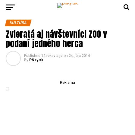
KULTÚRA
Zvieratá aj návštevníci ZOO v
podaní jedného herca
Published
12 rokov ago
on
24. júla 2014
By
PNky.sk
Reklama