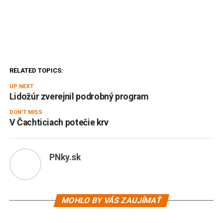
RELATED TOPICS:
UP NEXT
Lidožúr zverejnil podrobný program
DON'T MISS
V Čachticiach potečie krv
PNky.sk
MOHLO BY VÁS ZAUJÍMAŤ