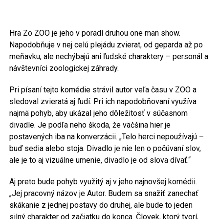
Hra Zo ZOO je jeho v poradí druhou one man show.
Napodobňuje v nej celú plejádu zvierat, od geparda až po
meňavku, ale nechýbajú ani ľudské charaktery – personál a
návštevníci zoologickej záhrady.
Pri písaní tejto komédie strávil autor veľa času v ZOO a
sledoval zvieratá aj ľudí. Pri ich napodobňovaní využíva
najmä pohyb, aby ukázal jeho dôležitosť v súčasnom
divadle. Je podľa neho škoda, že väčšina hier je
postavených iba na konverzácii. „Telo herci nepoužívajú –
buď sedia alebo stoja. Divadlo je nie len o počúvaní slov,
ale je to aj vizuálne umenie, divadlo je od slova dívať.“
Aj preto bude pohyb využitý aj v jeho najnovšej komédii.
„Jej pracovný názov je Autor. Budem sa snažiť zanechať
skákanie z jednej postavy do druhej, ale bude to jeden
silný charakter od začiatku do konca. Človek, ktorý tvorí,