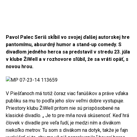
Pavol Palec Seriš skĺbil vo svojej ďalšej autorskej hre
pantomímu, absurdný humor a stand-up
comedy. S
divadlom jedného herca sa predstavil v stredu 23. júla
v klube ŽiWell a v rozhovore sľúbil, že sa vráti opäť, s
novou hrou.
V Piešťanoch má totiž čoraz viac fanúšikov a práve vďaka
publiku sa mu to podľa jeho slov veľmi dobre vystupuje.
Priestory klubu ŽiWell pritom nie sú prispôsobené na
klasické divadlo. „ Je to pre mňa nová skúsenosť. Keď hrá
človek v divadle pre veľa ľudí, je medzi ním a divákom
niekoľko metrov. Tu som s divákom na dotyk, takže je fajn