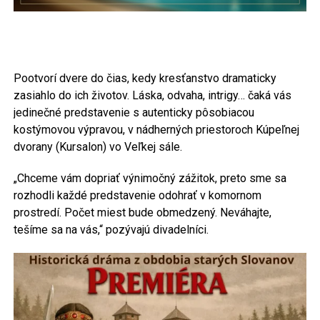
Pootvorí dvere do čias, kedy kresťanstvo dramaticky
zasiahlo do ich životov. Láska, odvaha, intrigy… čaká vás
jedinečné predstavenie s autenticky pôsobiacou
kostýmovou výpravou, v nádherných priestoroch Kúpeľnej
dvorany (Kursalon) vo Veľkej sále.
„Chceme vám dopriať výnimočný zážitok, preto sme sa
rozhodli každé predstavenie odohrať v komornom
prostredí. Počet miest bude obmedzený. Neváhajte,
tešíme sa na vás,“ pozývajú divadelníci.