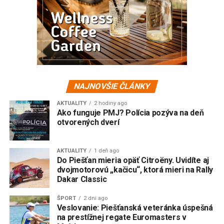
NAJNOVŠIE ČLÁNKY
AKTUALITY
2 hodiny ago
Ako funguje PMJ? Polícia pozýva na deň
otvorených dverí
AKTUALITY
1 deň ago
Do Piešťan mieria opäť Citroëny. Uvidíte aj
dvojmotorovú „kačicu“, ktorá mieri na Rally
Dakar Classic
ŠPORT
2 dni ago
Veslovanie: Piešťanská veteránka úspešná
na prestížnej regate Euromasters v