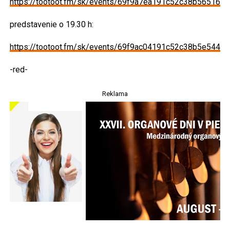
https://tootoot.fm/sk/events/69f9a7ea191c52c38b565162
predstavenie o 19.30 h:
https://tootoot.fm/sk/events/69f9ac04191c52c38b5e5449
-red-
Reklama