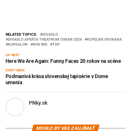
RELATED TOPICS:
DIVADLO
DIVADLO APERTA THEATRUM OSKAR 2024
KÚPEĽNÁ DVORANA
KURSALON
ROK 800
TOP
UP NEXT
Here We Are Again: Funny Faces 20 rokov na scéne
DON'T MISS
Podmanivá krása slovenskej tapisérie v Dome
umenia
PNky.sk
MOHLO BY VÁS ZAUJÍMAŤ