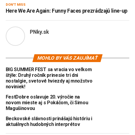
DON'T MISS
Here We Are Again: Funny Faces prezrádzajú line-up
PNky.sk
MOHLO BY VÁS ZAUJÍMAŤ
BIG SUMMER FEST sa vracia vo veľkom
štýle: Druhý ročník prinesie tri dni
nostalgie, svetové hviezdy aj množstvo
noviniek!
FestDobre oslavuje 20. výročie na
novom mieste aj s Pokáčom, či Simou
Magušinovou
Beckovské slávnosti prinášajú históriu i
aktuálnych hudobných interprétov