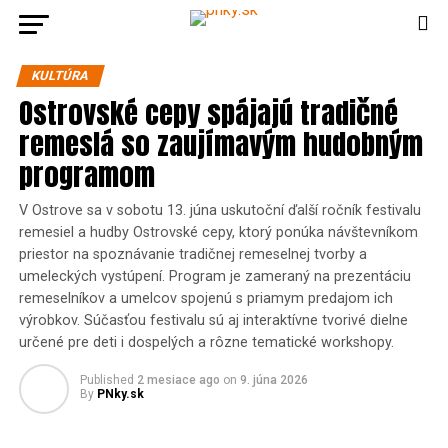
KULTÚRA
Ostrovské cepy spájajú tradičné
remeslá so zaujímavým hudobným
programom
V Ostrove sa v sobotu 13. júna uskutoční ďalší ročník festivalu
remesiel a hudby Ostrovské cepy, ktorý ponúka návštevníkom
priestor na spoznávanie tradičnej remeselnej tvorby a
umeleckých vystúpení. Program je zameraný na prezentáciu
remeselníkov a umelcov spojenú s priamym predajom ich
výrobkov. Súčasťou festivalu sú aj interaktívne tvorivé dielne
určené pre deti i dospelých a rôzne tematické workshopy.
Published
2 mesiace ago
on
9. júna 2026
By
PNky.sk