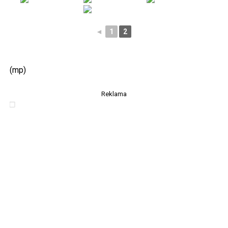
◄
1
2
(mp)
Reklama