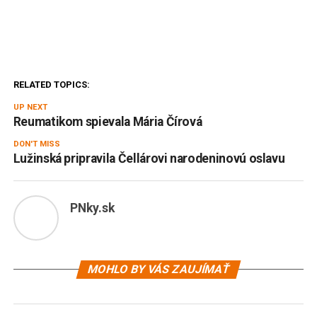
RELATED TOPICS:
UP NEXT
Reumatikom spievala Mária Čírová
DON'T MISS
Lužinská pripravila Čellárovi narodeninovú oslavu
PNky.sk
MOHLO BY VÁS ZAUJÍMAŤ