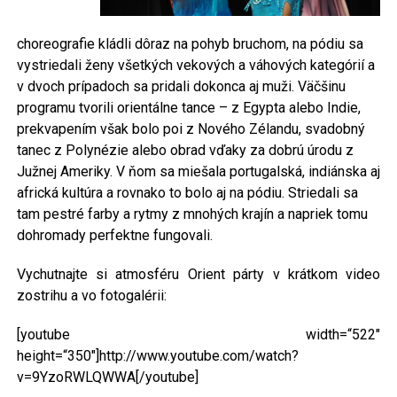
choreografie kládli dôraz na pohyb bruchom, na pódiu sa
vystriedali ženy všetkých vekových a váhových kategórií a
v dvoch prípadoch sa pridali dokonca aj muži. Väčšinu
programu tvorili orientálne tance – z Egypta alebo Indie,
prekvapením však bolo poi z Nového Zélandu, svadobný
tanec z Polynézie alebo obrad vďaky za dobrú úrodu z
Južnej Ameriky. V ňom sa miešala portugalská, indiánska aj
africká kultúra a rovnako to bolo aj na pódiu. Striedali sa
tam pestré farby a rytmy z mnohých krajín a napriek tomu
dohromady perfektne fungovali.
Vychutnajte si atmosféru Orient párty v krátkom video
zostrihu a vo fotogalérii:
[youtube width=“522″
height=“350″]http://www.youtube.com/watch?
v=9YzoRWLQWWA[/youtube]