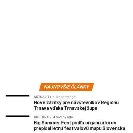
NAJNOVŠIE ČLÁNKY
AKTUALITY
3 hodiny ago
Nové zážitky pre návštevníkov Regiónu
Trnava vďaka Trnavskej župe
KULTÚRA
4 hodiny ago
Big Summer Fest podľa organizátorov
prepísal letnú festivalovú mapu Slovenska