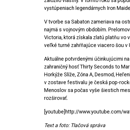
založilo vlastný. V tomto roku sa pop
vystúpeniach legendárnych Iron Maide
V tvorbe sa Sabaton zameriava na ostré
najmä s vojnovým obdobím. Prelomový
Victoria, ktorá získala zlatú platňu v
veľké turné zahŕňajúce viacero šou v
Aktuálne potvrdenými účinkujúcimi na
zahraničný hosť Thirty Seconds to Mar
Horkýže Slíže, Zóna A, Desmod, Heľen
v zostave festivalu je česká pop-roc
Menoslov sa počas vyše šiestich mesia
rozširovať.
[youtube]http://www.youtube.com/w
Text a foto: Tlačová správa