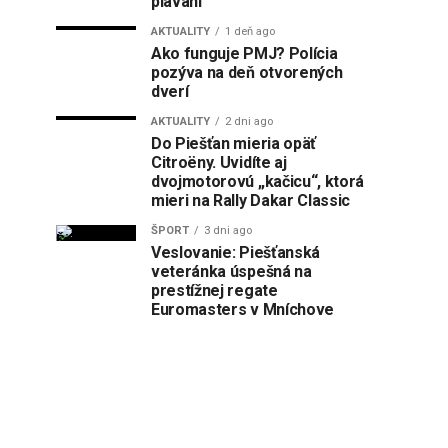
plávaní
AKTUALITY
1 deň ago
Ako funguje PMJ? Polícia
pozýva na deň otvorených
dverí
AKTUALITY
2 dni ago
Do Piešťan mieria opäť
Citroëny. Uvidíte aj
dvojmotorovú „kačicu“, ktorá
mieri na Rally Dakar Classic
ŠPORT
3 dni ago
Veslovanie: Piešťanská
veteránka úspešná na
prestížnej regate
Euromasters v Mníchove