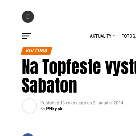
AKTUALITY
FOTOG
KULTÚRA
Na Topfeste vyst
Sabaton
Published
13 rokov ago
on
2. januára 2014
By
PNky.sk