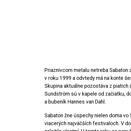
Priaznivcom metalu netreba Sabaton z
v roku 1999 a odvtedy má na konte šes
Skupina aktuálne pozostáva z piatich 
Sundström sú v kapele od začiatku, dop
a bubeník Hannes van Dahl.
Sabaton žne úspechy nielen doma vo Šv
viacerých najväčších festivaloch. V 