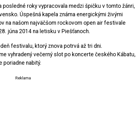
 posledné roky vypracovala medzi špičku v tomto žánri,
ovensko. Úspešná kapela známa energickými živými
ov na našom najväčšom rockovom open air festivale
28. júna 2014 na letisku v Piešťanoch.
eň festivalu, ktorý znova potrvá až tri dni.
e vyhradený večerný slot po koncerte českého Kábatu,
e poriadne nabitý.
Reklama