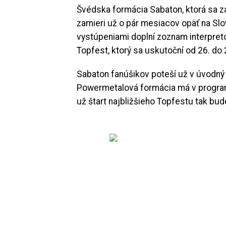
Švédska formácia Sabaton, ktorá sa za
zamieri už o pár mesiacov opäť na Sl
vystúpeniami doplní zoznam interpret
Topfest, ktorý sa uskutoční od 26. do 
Sabaton fanúšikov poteší už v úvodný d
Powermetalová formácia má v program
už štart najbližšieho Topfestu tak bud