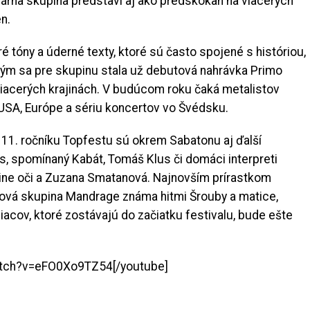
ulárna skupina predstaví aj ako predskokan na viacerých
n.
 tóny a úderné texty, ktoré sú často spojené s históriou,
m sa pre skupinu stala už debutová nahrávka Primo
o viacerých krajinách. V budúcom roku čaká metalistov
 USA, Európe a sériu koncertov vo Švédsku.
 11. ročníku Topfestu sú okrem Sabatonu aj ďalší
s, spomínaný Kabát, Tomáš Klus či domáci interpreti
ine oči a Zuzana Smatanová. Najnovším prírastkom
ková skupina Mandrage známa hitmi Šrouby a matice,
cov, ktoré zostávajú do začiatku festivalu, bude ešte
atch?v=eFO0Xo9TZ54[/youtube]