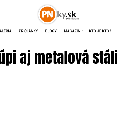
ALÉRIA
PR ČLÁNKY
BLOGY
MAGAZÍN
KTO JE KTO?
úpi aj metalová stál