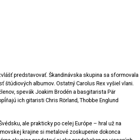
vlášť predstavovať. Škandinávska skupina sa sformovala
ť štúdiových albumov. Ostatný Carolus Rex vyšiel vlani.
členov, spevák Joakim Brodén a basgitarista Pär
ĺňajú ich gitaristi Chris Rörland, Thobbe Englund
édsku, ale prakticky po celej Európe – hral už na
domovskej krajine si metalové zoskupenie dokonca