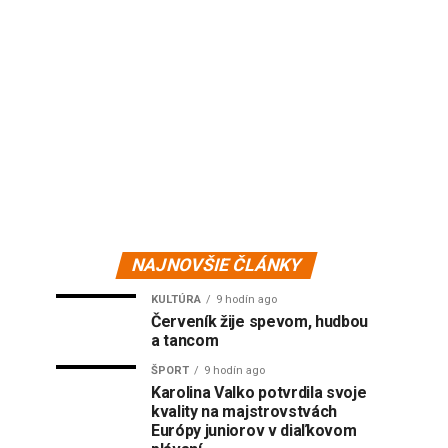
NAJNOVŠIE ČLÁNKY
KULTÚRA
9 hodín ago
Červeník žije spevom, hudbou
a tancom
ŠPORT
9 hodín ago
Karolina Valko potvrdila svoje
kvality na majstrovstvách
Európy juniorov v diaľkovom