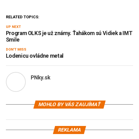
RELATED TOPICS:
UP NEXT
Program OLKS je už známy. Ťahákom sú Vidiek a IMT
Smile
DON'T MISS
Lodenicu ovládne metal
PNky.sk
MOHLO BY VÁS ZAUJÍMAŤ
REKLAMA