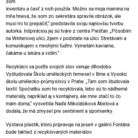
som
inventúru a časť z nich použila. Možno sa moja mamina na
mňa hnevá, že som zo sekretára spravila obrázok, ale
musí mi to prepáčiť,“ predstavila svoju najnovšiu tvorbu
autorka. Inšpiráciou jej sú tváre z centra Piešťan: „Pôsobím
na Winterovej ulici, žijem v podstate na ulici. Stretávam a
komunikujem s mnohými ľuďmi. Vymetám kaviarne,
čakárne u lekára a vidím.“
Recyklácii sa podľa svojich slov venuje dlhodobo.
Vyštudovala Školu uměleckých řemesel v Brne a Vysokú
školu umělecko-průmyslovú v Prahe. „Tam som študovala
textil. Spočiatku som ho recyklovala, lebo sú to nádherné
materiály, napríklad aj v kontajnery, ale mne stačí to čo
mám doma,“ vysvetlila Naďa Mikolášiková Ábelová a
dodala, že má zmysel pre sentiment a spomienky.
Výstava plastík, ktorú pripravuje na jeseň v galérii Fontána
bude taktiež z recyklovaných materiálov.