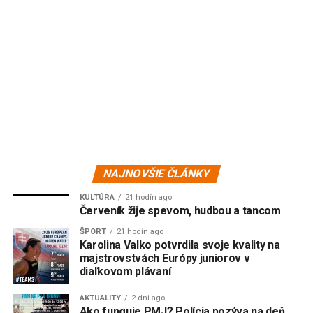
NAJNOVŠIE ČLÁNKY
KULTÚRA
21 hodín ago
Červeník žije spevom, hudbou a tancom
ŠPORT
21 hodín ago
Karolina Valko potvrdila svoje kvality na
majstrovstvách Európy juniorov v
diaľkovom plávaní
AKTUALITY
2 dni ago
Ako funguje PMJ? Polícia pozýva na deň