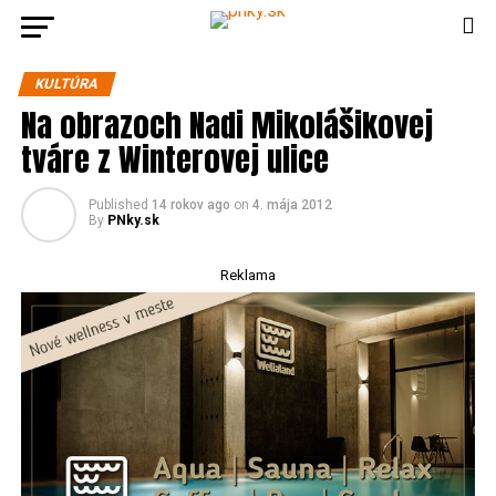
KULTÚRA
Na obrazoch Nadi Mikolášikovej
tváre z Winterovej ulice
Published
14 rokov ago
on
4. mája 2012
By
PNky.sk
Reklama