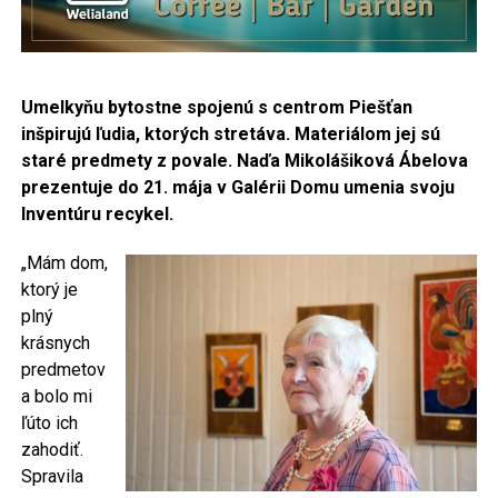
Umelkyňu bytostne spojenú s centrom Piešťan
inšpirujú ľudia, ktorých stretáva. Materiálom jej sú
staré predmety z povale. Naďa Mikolášiková Ábelova
prezentuje do 21. mája v Galérii Domu umenia svoju
Inventúru recykel.
„Mám dom,
ktorý je
plný
krásnych
predmetov
a bolo mi
ľúto ich
zahodiť.
Spravila