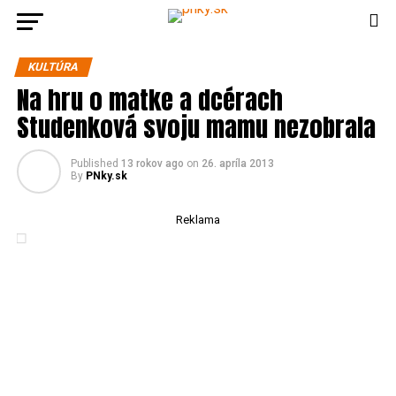
KULTÚRA
Na hru o matke a dcérach
Studenková svoju mamu nezobrala
Published
13 rokov ago
on
26. apríla 2013
By
PNky.sk
Reklama