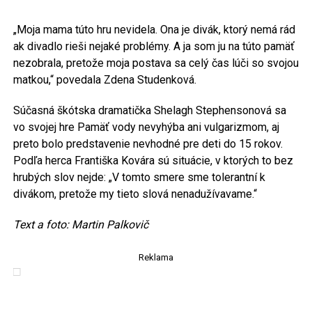
„Moja mama túto hru nevidela. Ona je divák, ktorý nemá rád
ak divadlo rieši nejaké problémy. A ja som ju na túto pamäť
nezobrala, pretože moja postava sa celý čas lúči so svojou
matkou,“ povedala Zdena Studenková.
Súčasná škótska dramatička Shelagh Stephensonová sa
vo svojej hre Pamäť vody nevyhýba ani vulgarizmom, aj
preto bolo predstavenie nevhodné pre deti do 15 rokov.
Podľa herca Františka Kovára sú situácie, v ktorých to bez
hrubých slov nejde: „V tomto smere sme tolerantní k
divákom, pretože my tieto slová nenadužívavame.“
Text a foto: Martin Palkovič
Reklama