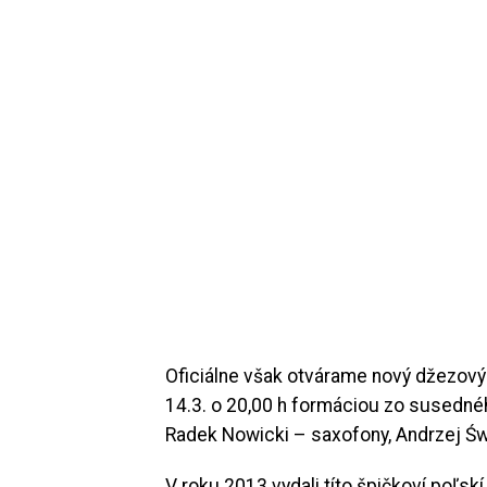
Oficiálne však otvárame nový džezový r
14.3. o 20,00 h formáciou zo susedné
Radek Nowicki – saxofony, Andrzej Świ
V roku 2013 vydali títo špičkoví poľsk