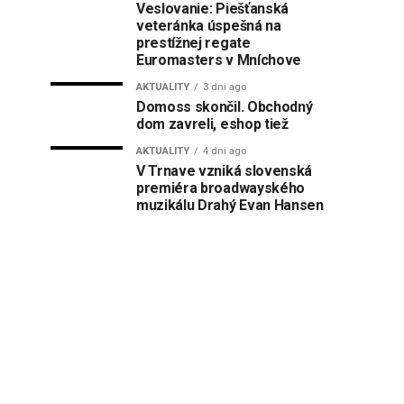
Veslovanie: Piešťanská
veteránka úspešná na
prestížnej regate
Euromasters v Mníchove
AKTUALITY
3 dni ago
Domoss skončil. Obchodný
dom zavreli, eshop tiež
AKTUALITY
4 dni ago
V Trnave vzniká slovenská
premiéra broadwayského
muzikálu Drahý Evan Hansen