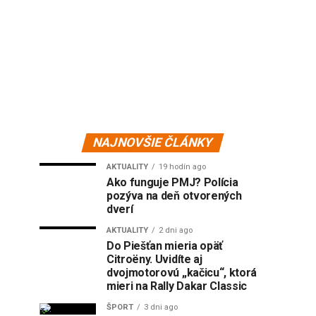
NAJNOVŠIE ČLÁNKY
AKTUALITY
19 hodín ago
Ako funguje PMJ? Polícia
pozýva na deň otvorených
dverí
AKTUALITY
2 dni ago
Do Piešťan mieria opäť
Citroëny. Uvidíte aj
dvojmotorovú „kačicu“, ktorá
mieri na Rally Dakar Classic
ŠPORT
3 dni ago