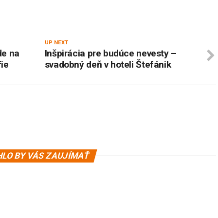
UP NEXT
de na
Inšpirácia pre budúce nevesty –
ie
svadobný deň v hoteli Štefánik
LO BY VÁS ZAUJÍMAŤ