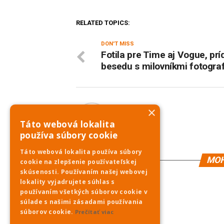
RELATED TOPICS:
DON'T MISS
Fotila pre Time aj Vogue, prí
besedu s milovníkmi fotograf
×
PNky.sk
Táto webová lokalita
používa súbory cookie
Táto webová lokalita používa súbory
MOH
cookie na zlepšenie používateľskej
skúsenosti. Používaním našej webovej
lokality vyjadrujete súhlas s
používaním všetkých súborov cookie v
súlade s našimi zásadami používania
súborov cookie.
Prečítať viac