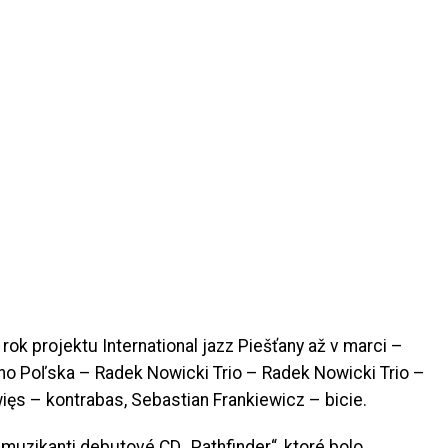
ok projektu International jazz Piešťany až v marci –
ho Poľska – Radek Nowicki Trio – Radek Nowicki Trio –
ęs – kontrabas, Sebastian Frankiewicz – bicie.
í muzikanti debutové CD „Pathfinder“, ktoré bolo