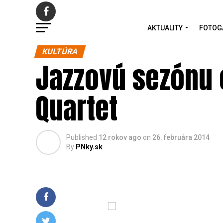
AKTUALITY
FOTOG
KULTÚRA
Jazzovú sezónu 
Quartet
Published
12 rokov ago
on
26. februára 2014
By
PNky.sk