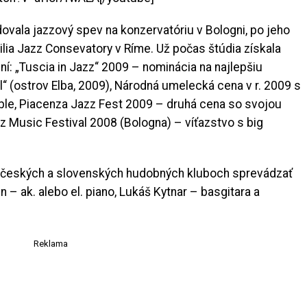
vala jazzový spev na konzervatóriu v Bologni, po jeho
lia Jazz Consevatory v Ríme. Už počas štúdia získala
ní: „Tuscia in Jazz“ 2009 – nominácia na najlepšiu
“ (ostrov Elba, 2009), Národná umelecká cena v r. 2009 s
le, Piacenza Jazz Fest 2009 – druhá cena so svojou
z Music Festival 2008 (Bologna) – víťazstvo s big
o českých a slovenských hudobných kluboch sprevádzať
– ak. alebo el. piano, Lukáš Kytnar – basgitara a
Reklama