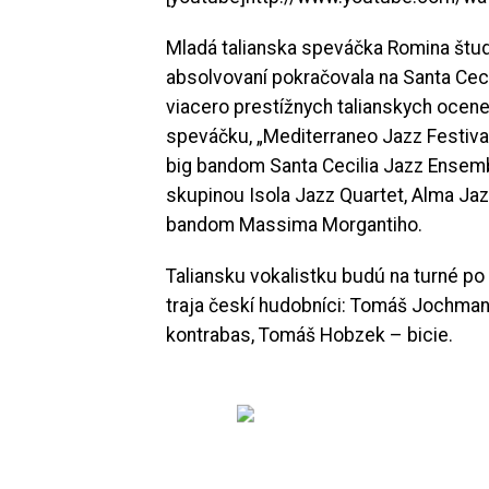
Mladá talianska speváčka Romina študo
absolvovaní pokračovala na Santa Ceci
viacero prestížnych talianskych ocene
speváčku, „Mediterraneo Jazz Festival
big bandom Santa Cecilia Jazz Ensemb
skupinou Isola Jazz Quartet, Alma Jaz
bandom Massima Morgantiho.
Taliansku vokalistku budú na turné p
traja českí hudobníci: Tomáš Jochmann 
kontrabas, Tomáš Hobzek – bicie.