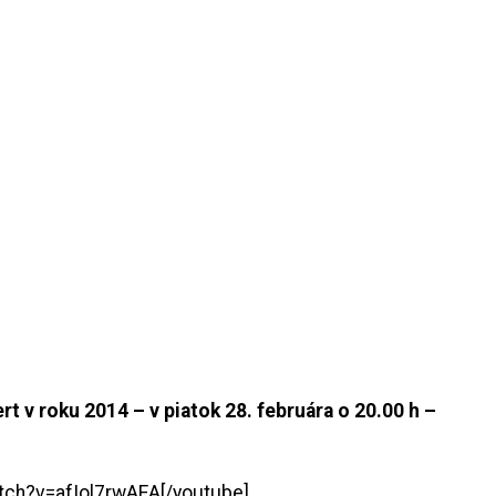
 v roku 2014 – v piatok 28. februára o 20.00 h –
tch?v=afIol7rwAEA[/youtube]