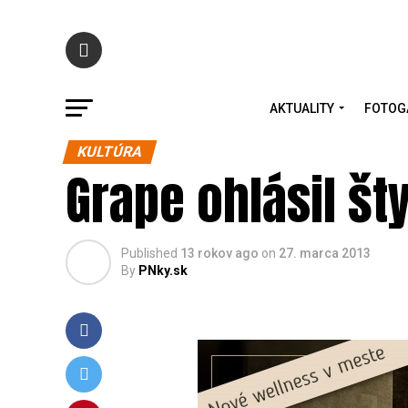
AKTUALITY
FOTOG
KULTÚRA
Grape ohlásil št
Published
13 rokov ago
on
27. marca 2013
By
PNky.sk