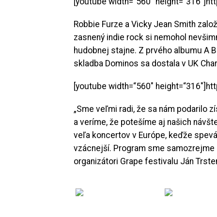
[youtube width=“560″ height=“316″]
Robbie Furze a Vicky Jean Smith založi
zasnený indie rock si nemohol nevšimn
hudobnej stajne. Z prvého albumu A Br
skladba Dominos sa dostala v UK Char
[youtube width=“560″ height=“316″]
„Sme veľmi radi, že sa nám podarilo zí
a veríme, že potešíme aj našich návšt
veľa koncertov v Európe, keďže spevák 
vzácnejší. Program sme samozrejme ne
organizátori Grape festivalu Ján Trst