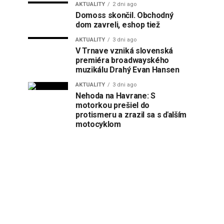
AKTUALITY
2 dni ago
Domoss skončil. Obchodný
dom zavreli, eshop tiež
AKTUALITY
3 dni ago
V Trnave vzniká slovenská
premiéra broadwayského
muzikálu Drahý Evan Hansen
AKTUALITY
3 dni ago
Nehoda na Havrane: S
motorkou prešiel do
protismeru a zrazil sa s ďalším
motocyklom