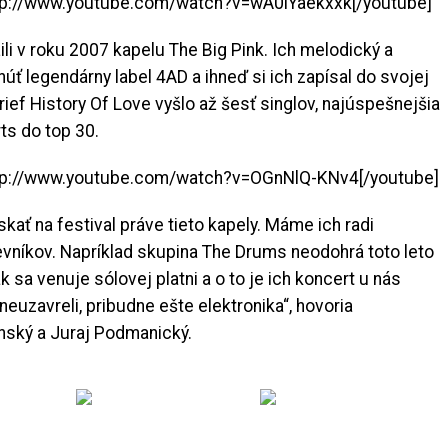
http://www.youtube.com/watch?v=wA0lYaekxxk[/youtube]
li v roku 2007 kapelu The Big Pink. Ich melodický a
úť legendárny label 4AD a ihneď si ich zapísal do svojej
ief History Of Love vyšlo až šesť singlov, najúspešnejšia
ts do top 30.
http://www.youtube.com/watch?v=OGnNlQ-KNv4[/youtube]
skať na festival práve tieto kapely. Máme ich radi
evníkov. Napríklad skupina The Drums neodohrá toto leto
sa venuje sólovej platni a o to je ich koncert u nás
uzavreli, pribudne ešte elektronika“, hovoria
enský a Juraj Podmanický.