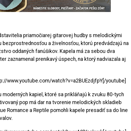
stavitelia priamočiarej gitarovej hudby s melodickými
u bezprostrednosťou a živelnosťou, ktorú predvádzajú na
žstvo oddaných fanúšikov. Kapela má za sebou dva
ter zaznamenal prenikavý úspech, na ktorý nadviazala aj
ttp://www.youtube.com/watch?v=a2BUEzdjfpY[/youtube]
u moderných kapiel, ktoré sa prikláňajú k zvuku 80-tych
tivovaný pop má dar na tvorenie melodických skladieb
True Romance a Reptile pomohli kapele presadiť sa do line
valov.