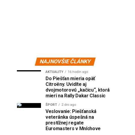
NAJNOVŠIE ČLÁNKY
AKTUALITY
16 hodín ago
Do Piešťan mieria opäť
Citroëny. Uvidíte aj
dvojmotorovú „kačicu“, ktorá
mieri na Rally Dakar Classic
ŠPORT
2 dni ago
Veslovanie: Piešťanská
veteránka úspešná na
prestížnej regate
Euromasters v Mníchove