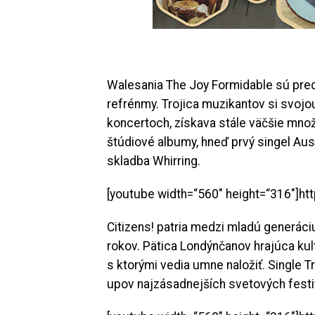
Walesania The Joy Formidable sú pred
refrénmy. Trojica muzikantov si svojo
koncertoch, získava stále väčšie mno
štúdiové albumy, hneď prvý singel Aus
skladba Whirring.
[youtube width=“560″ height=“316″]h
Citizens! patria medzi mladú generáci
rokov. Pätica Londýnčanov hrajúca kul
s ktorými vedia umne naložiť. Single 
upov najzásadnejších svetových festi