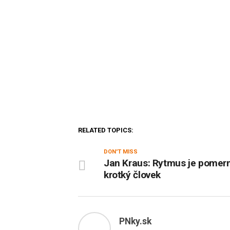
RELATED TOPICS:
DON'T MISS
Jan Kraus: Rytmus je pomer
krotký človek
PNky.sk