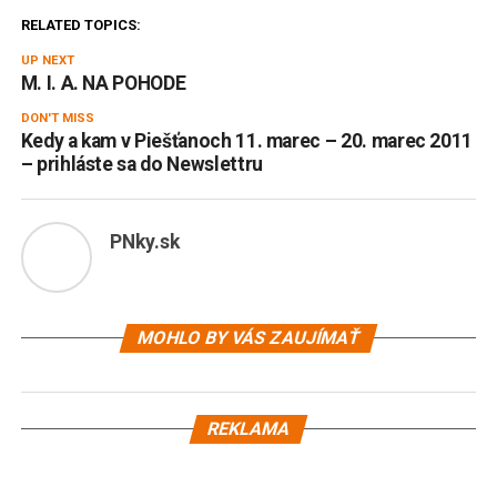
RELATED TOPICS:
UP NEXT
M. I. A. NA POHODE
DON'T MISS
Kedy a kam v Piešťanoch 11. marec – 20. marec 2011
– prihláste sa do Newslettru
PNky.sk
MOHLO BY VÁS ZAUJÍMAŤ
REKLAMA