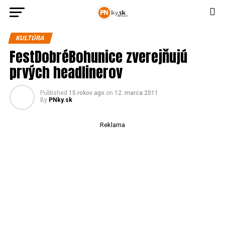
KULTÚRA
FestDobréBohunice zverejňujú
prvých headlinerov
Published
15 rokov ago
on
12. marca 2011
By
PNky.sk
Reklama