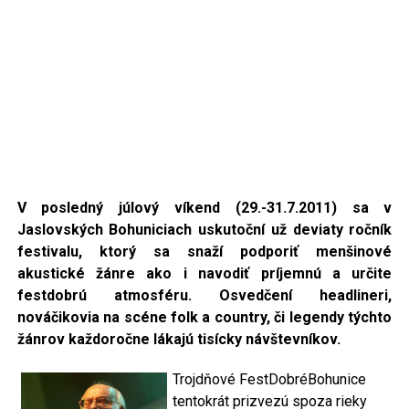
V posledný júlový víkend (29.-31.7.2011) sa v
Jaslovských Bohuniciach uskutoční už deviaty
ročník
festivalu, ktorý
sa snaží podporiť menšinové
akustické žánre ako i navodiť príjemnú a určite
festdobrú atmosféru. Osvedčení headlineri,
nováčikovia na scéne folk a country, či legendy týchto
žánrov každoročne lákajú tisícky návštevníkov.
Trojdňové FestDobréBohunice
tentokrát prizvezú spoza rieky