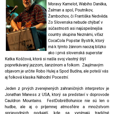
Moravy Kamelot, Wabiho Daněka,
Žalman a spol, Poutníkov,
Žambochov, či Františka Nedvěda.
Zo Slovenska nebude chýbať v
súčastnosti asi najúspešnejšia
country skupina Neznámi, víťaz
CocaCola Popstar Bystrík, ktorý
má k týmto žánrom naozaj blízko
ako i prvá slovenská superstar
Katka Koščová, ktorá si našla svoj vlastný štýl
popretkávaný jazzom, šanzónom a folkom. Zaujímavým
objavom je určite Robo Hulej a Spod Budína, ale poteší vás
aj folková klasika Náhodní Pocestní.
Jeden z prvých zverejnených zahraničných interpretov je
Jonathan Maness z USA, ktorý sa predstaví v doprovode
Cauldron Mountains. FestDobréBohunice nie sú len o
hudbe, ale aj o príjemnej atmosfére a množstvom
sprievodných podujatí, kde sa vynímajú tradičné