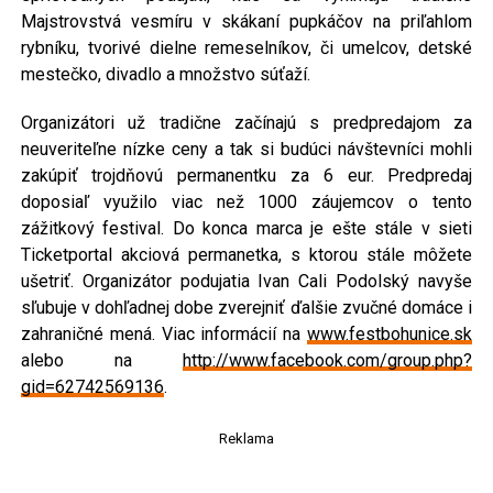
Majstrovstvá vesmíru v skákaní pupkáčov na priľahlom
rybníku, tvorivé dielne remeselníkov, či umelcov, detské
mestečko, divadlo a množstvo súťaží.
Organizátori už tradične začínajú s predpredajom za
neuveriteľne nízke ceny a tak si budúci návštevníci mohli
zakúpiť trojdňovú permanentku za 6 eur. Predpredaj
doposiaľ využilo viac než 1000 záujemcov o tento
zážitkový festival. Do konca marca je ešte stále v sieti
Ticketportal akciová permanetka, s ktorou stále môžete
ušetriť. Organizátor podujatia Ivan Cali Podolský navyše
sľubuje v dohľadnej dobe zverejniť ďalšie zvučné domáce i
zahraničné mená. Viac informácií na
www.festbohunice.sk
alebo na
http://www.facebook.com/group.php?
gid=62742569136
.
Reklama