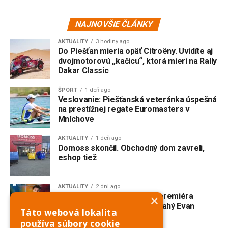
NAJNOVŠIE ČLÁNKY
AKTUALITY
3 hodiny ago
Do Piešťan mieria opäť Citroëny. Uvidíte aj
dvojmotorovú „kačicu“, ktorá mieri na Rally
Dakar Classic
ŠPORT
1 deň ago
Veslovanie: Piešťanská veteránka úspešná
na prestížnej regate Euromasters v
Mníchove
AKTUALITY
1 deň ago
Domoss skončil. Obchodný dom zavreli,
eshop tiež
AKTUALITY
2 dni ago
V Trnave vzniká slovenská premiéra
×
broadwayského muzikálu Drahý Evan
Táto webová lokalita
Hansen
používa súbory cookie