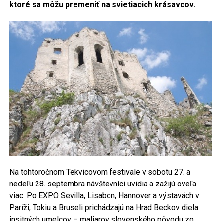
ktoré sa môžu premeniť na svietiacich krásavcov.
Na tohtoročnom Tekvicovom festivale v sobotu 27. a
nedeľu 28. septembra návštevníci uvidia a zažijú oveľa
viac. Po EXPO Sevilla, Lisabon, Hannover a výstavách v
Paríži, Tokiu a Bruseli prichádzajú na Hrad Beckov diela
insitných umelcov – maliarov slovenského pôvodu zo