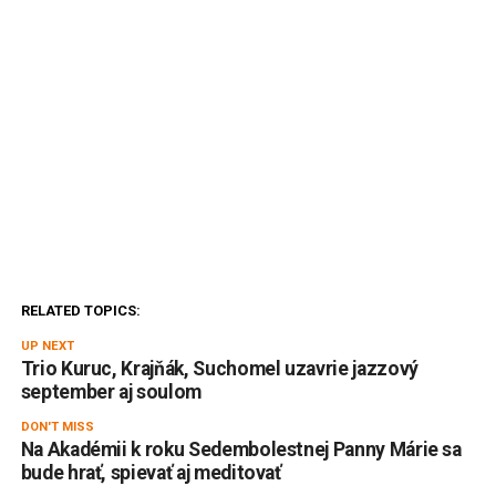
RELATED TOPICS:
UP NEXT
Trio Kuruc, Krajňák, Suchomel uzavrie jazzový
september aj soulom
DON'T MISS
Na Akadémii k roku Sedembolestnej Panny Márie sa
bude hrať, spievať aj meditovať