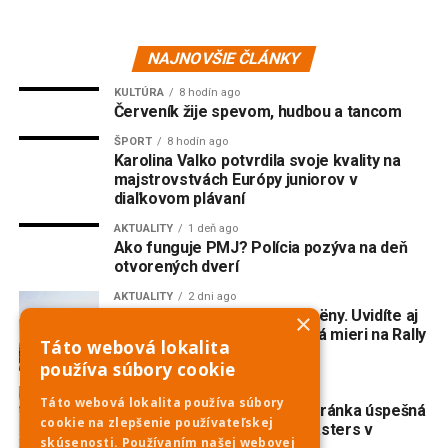
NAJNOVŠIE ČLÁNKY
KULTÚRA
8 hodín ago
Červeník žije spevom, hudbou a tancom
ŠPORT
8 hodín ago
Karolina Valko potvrdila svoje kvality na
majstrovstvách Európy juniorov v
diaľkovom plávaní
AKTUALITY
1 deň ago
Ako funguje PMJ? Polícia pozýva na deň
otvorených dverí
AKTUALITY
2 dni ago
Do Piešťan mieria opäť Citroëny. Uvidíte aj
×
dvojmotorovú „kačicu“, ktorá mieri na Rally
Táto webová lokalita
Dakar Classic
používa súbory cookie
ŠPORT
3 dni ago
Táto webová lokalita používa súbory
Veslovanie: Piešťanská veteránka úspešná
cookie na zlepšenie používateľskej
na prestížnej regate Euromasters v
skúsenosti. Používaním našej webovej