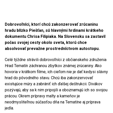
Dobrovoľníci, ktorí chcú zakonzerovať zrúcaninu
hradu blízko Piešťan, sú hlavnými hrdinami
krátkeho
dokumentu Chrisa Filipiaka. Na Slovensku sa zastavil
počas svojej cesty okolo sveta, ktorú chce
absolvovať prevažne prostredníctvom autostopu.
Celé týždne strávili dobrovoľníci z občianskeho združenia
Hrad Tematín záchranou zbytkov známej zrúcaniny. Ako
hovoria v krátkom filme, ich cieľom nie je dať kedysi slávny
hrad do pôvodného stavu. Chcú iba zakonzervovať
existujúce múry a zabrániť ich ďalšej deštrukcii. Divákov
pozývajú, aby sa k nim pripojili a oboznamujú ich so svojou
prácou. Okrem prípravy malty a kameňov je
neodmysliteľnou súčasťou dňa na Tematíne aj príprava
jedla.