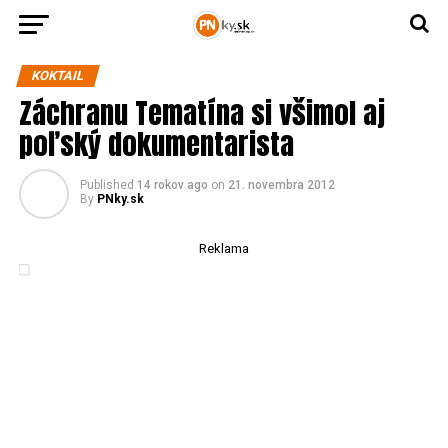
KOKTAIL
Záchranu Tematína si všimol aj
poľský dokumentarista
Published
14 rokov ago
on
21. novembra 2012
By
PNky.sk
Reklama