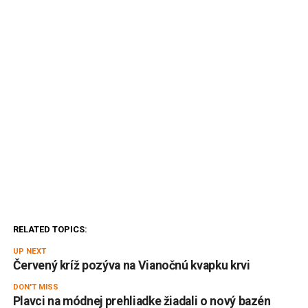
RELATED TOPICS:
UP NEXT
Červený kríž pozýva na Vianočnú kvapku krvi
DON'T MISS
Plavci na módnej prehliadke žiadali o nový bazén