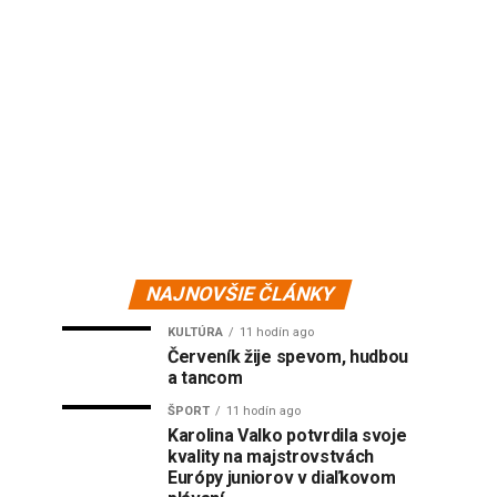
NAJNOVŠIE ČLÁNKY
KULTÚRA
11 hodín ago
Červeník žije spevom, hudbou
a tancom
ŠPORT
11 hodín ago
Karolina Valko potvrdila svoje
kvality na majstrovstvách
Európy juniorov v diaľkovom