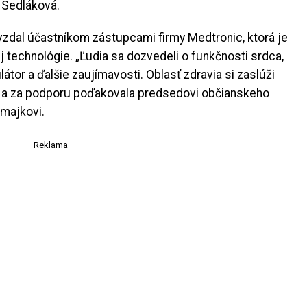
 Sedláková.
vzdal účastníkom zástupcami firmy Medtronic, ktorá je
j technológie. „Ľudia sa dozvedeli o funkčnosti srdca,
átor a ďalšie zaujímavosti. Oblasť zdravia si zaslúži
á a za podporu poďakovala predsedovi občianskeho
amajkovi.
Reklama