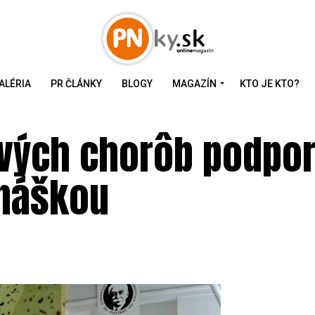
ALÉRIA
PR ČLÁNKY
BLOGY
MAGAZÍN
KTO JE KTO?
vých chorôb podpori
dnáškou