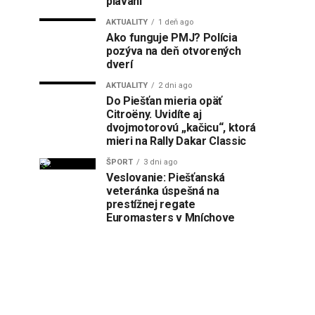
plávaní
AKTUALITY
1 deň ago
Ako funguje PMJ? Polícia
pozýva na deň otvorených
dverí
AKTUALITY
2 dni ago
Do Piešťan mieria opäť
Citroëny. Uvidíte aj
dvojmotorovú „kačicu“, ktorá
mieri na Rally Dakar Classic
ŠPORT
3 dni ago
Veslovanie: Piešťanská
veteránka úspešná na
prestížnej regate
Euromasters v Mníchove