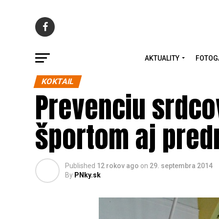
AKTUALITY
FOTOG
KOKTAIL
Prevenciu srdco
športom aj pre
Published
12 rokov ago
on
29. septembra 2014
By
PNky.sk