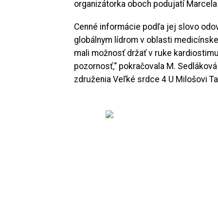
organizátorka oboch podujatí Marcela
Cenné informácie podľa jej slovo odo
globálnym lídrom v oblasti medicínske
mali možnosť držať v ruke kardiostimul
pozornosť,“ pokračovala M. Sedlákov
združenia Veľké srdce 4 U Milošovi T