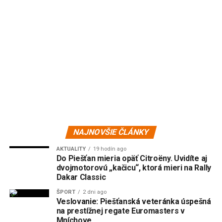
NAJNOVŠIE ČLÁNKY
AKTUALITY
19 hodín ago
Do Piešťan mieria opäť Citroëny. Uvidíte aj
dvojmotorovú „kačicu“, ktorá mieri na Rally
Dakar Classic
ŠPORT
2 dni ago
Veslovanie: Piešťanská veteránka úspešná
na prestížnej regate Euromasters v
Mníchove