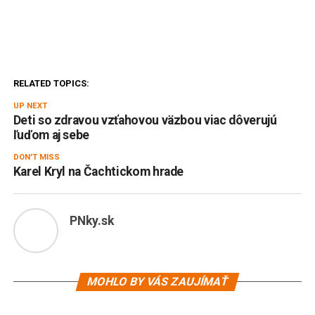
RELATED TOPICS:
UP NEXT
Deti so zdravou vzťahovou väzbou viac dôverujú
ľuďom aj sebe
DON'T MISS
Karel Kryl na Čachtickom hrade
PNky.sk
MOHLO BY VÁS ZAUJÍMAŤ