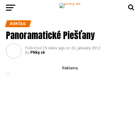
KOKTAIL
Panoramatické Piešťany
Published
15 rokov ago
on
22. januára 2012
By
PNky.sk
Reklama