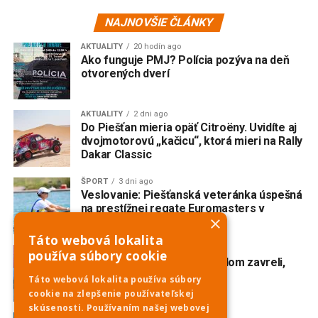
NAJNOVŠIE ČLÁNKY
AKTUALITY
20 hodín ago
Ako funguje PMJ? Polícia pozýva na deň
otvorených dverí
AKTUALITY
2 dni ago
Do Piešťan mieria opäť Citroëny. Uvidíte aj
dvojmotorovú „kačicu“, ktorá mieri na Rally
Dakar Classic
ŠPORT
3 dni ago
Veslovanie: Piešťanská veteránka úspešná
na prestížnej regate Euromasters v
×
Mníchove
Táto webová lokalita
AKTUALITY
3 dni ago
používa súbory cookie
Domoss skončil. Obchodný dom zavreli,
eshop tiež
Táto webová lokalita používa súbory
cookie na zlepšenie používateľskej
skúsenosti. Používaním našej webovej
AKTUALITY
4 dni ago