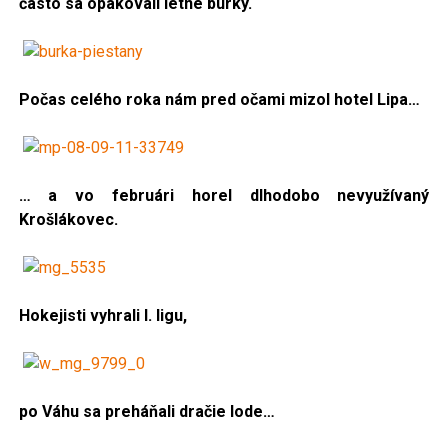
často sa opakovali letné búrky.
Počas celého roka nám pred očami mizol hotel Lipa…
… a vo februári horel dlhodobo nevyužívaný
Krošlákovec.
Hokejisti vyhrali I. ligu,
po Váhu sa preháňali dračie lode…