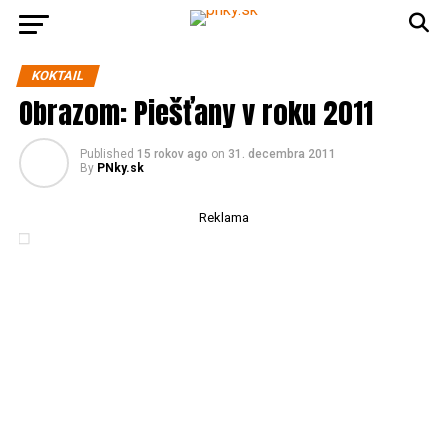
KOKTAIL
Obrazom: Piešťany v roku 2011
Published
15 rokov ago
on
31. decembra 2011
By
PNky.sk
Reklama