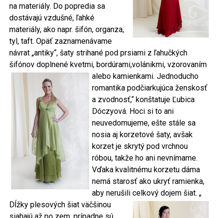
na materiály. Do popredia sa
dostávajú vzdušné, ľahké
materiály, ako napr. šifón, organza,
tyl, taft. Opäť zaznamenávame
návrat „antiky“, šaty strihané pod prsiami z ľahučkých
šifónov doplnené kvetmi, bordúrami,volánikmi, vzorovaním
alebo kamienkami.
Jednoducho
romantika podčiarkujúca ženskosť
a zvodnosť,“ konštatuje Ľubica
Dóczyová. Hoci si to ani
neuvedomujeme, ešte stále sa
nosia aj korzetové šaty, avšak
korzet je skrytý pod vrchnou
róbou, takže ho ani nevnímame.
Vďaka kvalitnému korzetu dáma
nemá starosť ako ukryť ramienka,
aby nerušili celkový dojem šiat. „
Dĺžky plesových šiat väčšinou
siahajú až po zem, prípadne sú