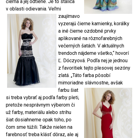
čierna a jej odtiene. Je to stálica
v oblasti odievania.
Veľmi
zaujímavo
vyzerajú čierne kamienky, korálky
a iné čierne ozdobné prvky
aplikované na rôznofarebných
večerných šatách. V aktuálnych
trendoch nájdeme všetko,“ hovorí
Ľ. Dóczyová. Podľa nej je jednou
z favoritiek tejto plesovej sezóny
zlatá. „Táto farba pôsobí
mimoriadne
slávnostne, avšak
farbu šiat
si treba vybrať aj podľa farby pleti,
pretože nesprávnym výberom či
už farby, materiálu alebo strihu
šiat dosiahneme opak toho, po
čom sme túžili. Takže nielen na
farebnosť treba klásť dôraz, ale aj