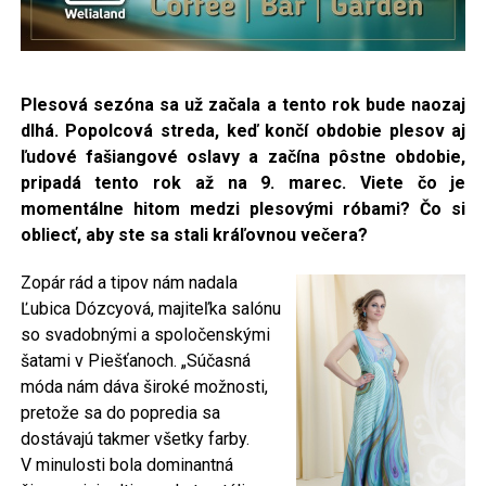
Plesová sezóna sa už začala a tento rok bude naozaj
dlhá. Popolcová streda, keď končí obdobie plesov
aj
ľudové fašiangové oslavy a začína pôstne obdobie,
pripadá tento rok až na 9. marec. Viete čo je
momentálne hitom medzi plesovými róbami? Čo si
obliecť, aby ste sa stali kráľovnou večera?
Zopár rád a tipov nám nadala
Ľubica Dózcyová, majiteľka salónu
so svadobnými a spoločenskými
šatami v Piešťanoch. „Súčasná
móda nám dáva široké možnosti,
pretože sa do popredia sa
dostávajú takmer všetky farby.
V minulosti bola dominantná