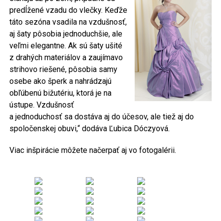
predĺžené vzadu do vlečky. Keďže
táto sezóna vsadila na vzdušnosť,
aj šaty pôsobia jednoduchšie, ale
veľmi elegantne. Ak sú šaty ušité
z drahých materiálov a zaujímavo
strihovo riešené, pôsobia samy
osebe ako šperk a nahrádzajú
obľúbenú bižutériu, ktorá je na
ústupe. Vzdušnosť
a jednoduchosť sa dostáva aj do účesov, ale tiež aj do
spoločenskej obuvi,“ dodáva Ľubica Dóczyová.
Viac inšpirácie môžete načerpať aj vo fotogalérii.