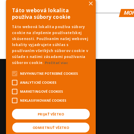
×
Táto webová lokalita
MOH
používa súbory cookie
Táto webová lokalita používa súbory
cookie na zlepšenie používateľskej
skúsenosti. Používaním našej webovej
lokality vyjadrujete súhlas s
používaním všetkých súborov cookie v
súlade s našimi zásadami používania
súborov cookie.
Prečítať viac
NEVYHNUTNE POTREBNÉ COOKIES
ANALYTICKÉ COOKIES
MARKETINGOVÉ COOKIES
NEKLASIFIKOVANÉ COOKIES
PRIJAŤ VŠETKO
ODMIETNUŤ VŠETKO