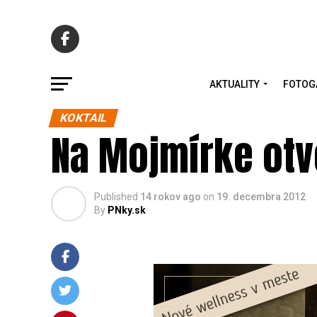
AKTUALITY
FOTOG
KOKTAIL
Na Mojmírke otv
Published
14 rokov ago
on
19. decembra 2012
By
PNky.sk