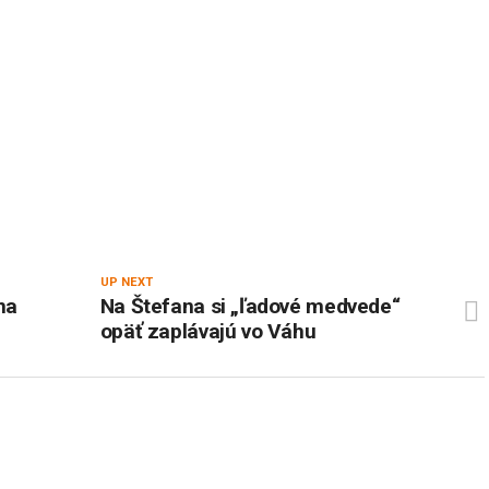
UP NEXT
na
Na Štefana si „ľadové medvede“
opäť zaplávajú vo Váhu