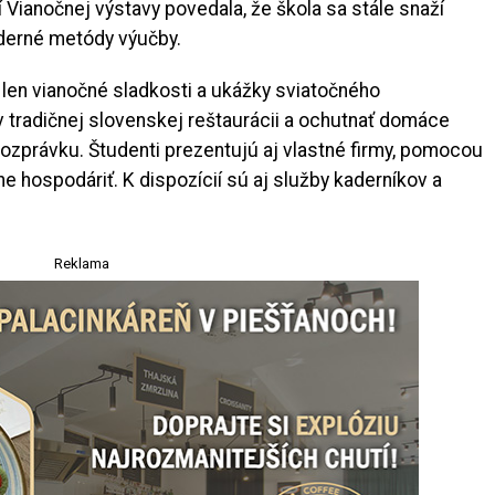
 Vianočnej výstavy povedala, že škola sa stále snaží
oderné metódy výučby.
e len vianočné sladkosti a ukážky sviatočného
v tradičnej slovenskej reštaurácii a ochutnať domáce
 rozprávku. Študenti prezentujú aj vlastné firmy, pomocou
ne hospodáriť. K dispozícií sú aj služby kaderníkov a
Reklama