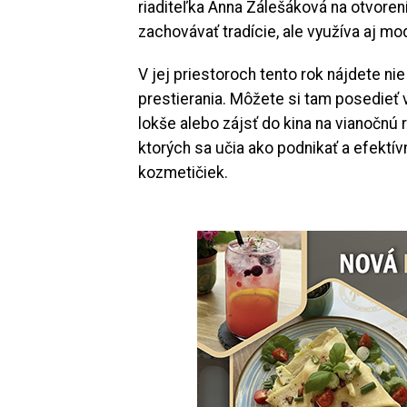
riaditeľka Anna Zálešáková na otvorení
zachovávať tradície, ale využíva aj m
V jej priestoroch tento rok nájdete ni
prestierania. Môžete si tam posedieť 
lokše alebo zájsť do kina na vianočnú
ktorých sa učia ako podnikať a efektív
kozmetičiek.