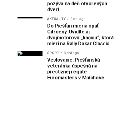
pozýva na deň otvorených
dverí
AKTUALITY
2 dni ago
Do Piešťan mieria opäť
Citroëny. Uvidíte aj
dvojmotorovú „kačicu“, ktorá
mieri na Rally Dakar Classic
ŠPORT
3 dni ago
Veslovanie: Piešťanská
veteránka úspešná na
prestížnej regate
Euromasters v Mníchove