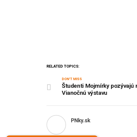
RELATED TOPICS:
DON'T MISS
Študenti Mojmírky pozývajú 
Vianočnú výstavu
PNky.sk