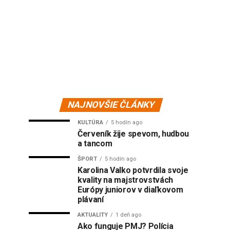
NAJNOVŠIE ČLÁNKY
KULTÚRA
5 hodín ago
Červeník žije spevom, hudbou
a tancom
ŠPORT
5 hodín ago
Karolina Valko potvrdila svoje
kvality na majstrovstvách
Európy juniorov v diaľkovom
plávaní
AKTUALITY
1 deň ago
Ako funguje PMJ? Polícia