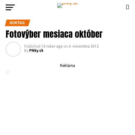
KOKTAIL
Fotovýber mesiaca október
Published
14 rokov ago
on
4. novembra 2012
By
PNky.sk
Reklama