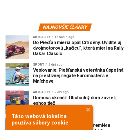
NAJNOVŠIE ČLÁNKY
AKTUALITY
17 hodín ago
Do Piešťan mieria opäť Citroëny. Uvidíte aj
dvojmotorovú „kačicu“, ktorá mieri na Rally
Dakar Classic
ŠPORT
2 dni ago
Veslovanie: Piešťanská veteránka úspešná
na prestížnej regate Euromasters v
Mníchove
AKTUALITY
2 dni ago
Domoss skončil. Obchodný dom zavreli,
eshop tiež
×
Táto webová lokalita
AKTUALITY
3 dni ago
používa súbory cookie
V Trnave vzniká slovenská premiéra