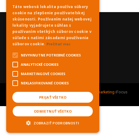
Táto webová lokalita používa súbory
cookie na zlepšenie používateľskej
skúsenosti. Používaním našej webovej
lokality vyjadrujete súhlas s
používaním všetkých súborov cookie v
súlade s našimi zásadami používania
súborov cookie.
Prečítať viac
NEVYHNUTNE POTREBNÉ COOKIES
ANALYTICKÉ COOKIES
MARKETINGOVÉ COOKIES
NEKLASIFIKOVANÉ COOKIES
Copyright © 2021 PNky.sk |
Webdesign
&
Online marketing
iFocus
digitálna reklamná agentúra.
PRIJAŤ VŠETKO
ODMIETNUŤ VŠETKO
ZOBRAZIŤ PODROBNOSTI