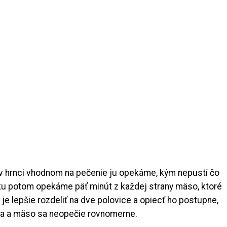
v hrnci vhodnom na pečenie ju opekáme, kým nepustí čo
uku potom opekáme päť minút z každej strany mäso, ktoré
je lepšie rozdeliť na dve polovice a opiecť ho postupne,
eša a mäso sa neopečie rovnomerne.