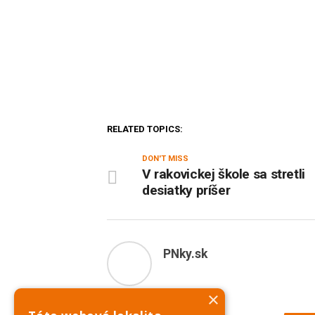
RELATED TOPICS:
DON'T MISS
V rakovickej škole sa stretli
desiatky príšer
PNky.sk
×