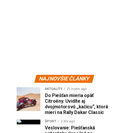
NAJNOVŠIE ČLÁNKY
AKTUALITY
21 hodín ago
Do Piešťan mieria opäť
Citroëny. Uvidíte aj
dvojmotorovú „kačicu“, ktorá
mieri na Rally Dakar Classic
ŠPORT
2 dni ago
Veslovanie: Piešťanská