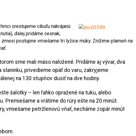
hrnci orestujeme cibuľu nakrájanú
nutia), ďalej pridáme cesnak,
j zmesi postupne vmiešame tri lyžice múky. Znížime plameň na
ať.
ktorom sme mali mäso naložené. Pridáme aj vývar, dva
a slaninku, privedieme opäť do varu, zakryjeme
álenej na 130 stupňov dusiť na dve hodiny.
te šalotky – len ľahko opražené na tuku, alebo
u. Premiešame a vrátime do rúry ešte na 20 minút.
ry, vmiešame petržlenovú vňať, necháme zopár minút
lebom.