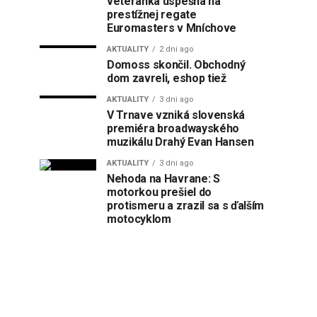
veteránka úspešná na
prestížnej regate
Euromasters v Mníchove
AKTUALITY
2 dni ago
Domoss skončil. Obchodný
dom zavreli, eshop tiež
AKTUALITY
3 dni ago
V Trnave vzniká slovenská
premiéra broadwayského
muzikálu Drahý Evan Hansen
AKTUALITY
3 dni ago
Nehoda na Havrane: S
motorkou prešiel do
protismeru a zrazil sa s ďalším
motocyklom