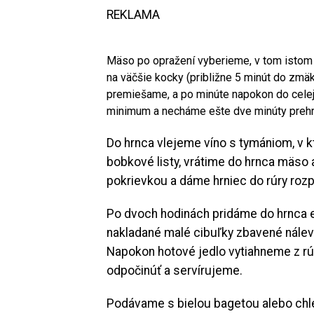
REKLAMA
Mäso po opražení vyberieme, v tom istom 
na väčšie kocky (približne 5 minút do zmäk
premiešame, a po minúte napokon do cele
minimum a necháme ešte dve minúty prehri
Do hrnca vlejeme víno s tymániom, v 
bobkové listy, vrátime do hrnca mäso 
pokrievkou a dáme hrniec do rúry rozp
Po dvoch hodinách pridáme do hrnca eš
nakladané malé cibuľky zbavené nálev
Napokon hotové jedlo vytiahneme z rú
odpočinúť a servírujeme.
Podávame s bielou bagetou alebo ch