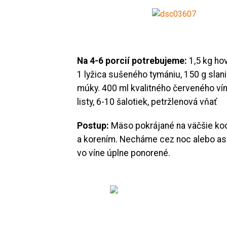
Na 4-6 porcií potrebujeme:
1,5 kg ho
1 lyžica sušeného tymániu, 150 g slanin
múky. 400 ml kvalitného červeného vín
listy, 6-10 šalotiek, petržlenová vňať
Postup:
Mäso pokrájané na väčšie ko
a korením. Necháme cez noc alebo asp
vo víne úplne ponorené.