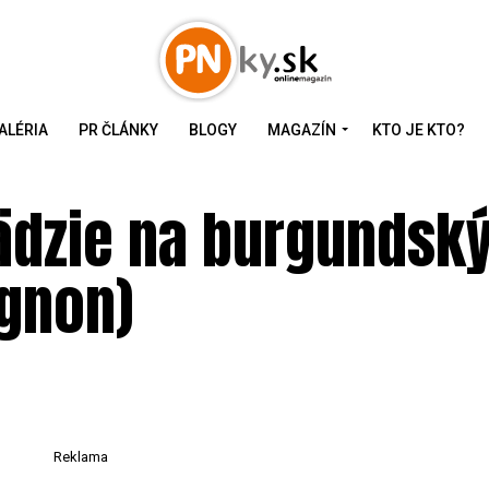
ALÉRIA
PR ČLÁNKY
BLOGY
MAGAZÍN
KTO JE KTO?
ädzie na burgundsk
gnon)
Reklama