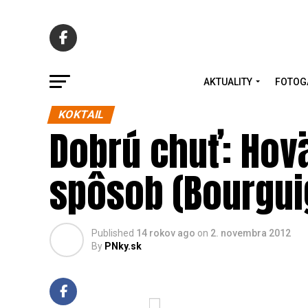
AKTUALITY
FOTOG
KOKTAIL
Dobrú chuť: Hov
spôsob (Bourgui
Published
14 rokov ago
on
2. novembra 2012
By
PNky.sk