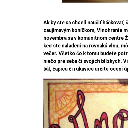
Ak by ste sa chceli naučiť háčkovať, š
zaujímavým koníčkom, Vlnohranie mô
novembra sa v komunitnom centre Žiw
keď ste naladení na rovnakú vlnu, mô
večer. Všetko čo k tomu budete potreb
niečo pre seba či svojich blízkych. V
šál, čapicu či rukavice určite ocení ú