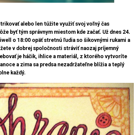
trikovať alebo len túžite využiť svoj voľný čas
že byť tým správnym miestom kde začať. Už dnes 24.
ell o 18:00 opäť stretnú ľudia so šikovnými rukami a
žete v dobrej spoločnosti stráviť naozaj príjemný
ovať je háčik, ihlice a materiál, z ktorého vytvoríte
ianoce a zima sa predsa nezadržateľne blížia a teplý
plne každý.