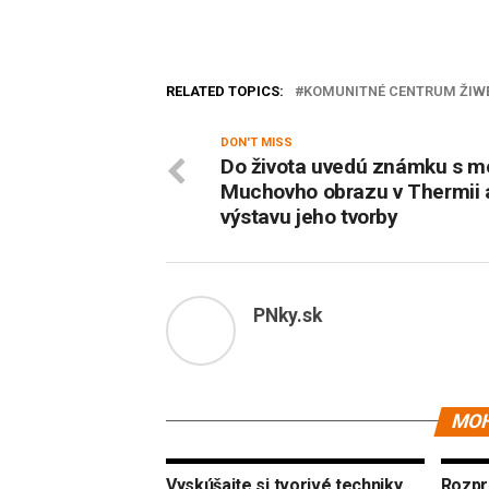
RELATED TOPICS:
KOMUNITNÉ CENTRUM ŽIW
DON'T MISS
Do života uvedú známku s m
Muchovho obrazu v Thermii 
výstavu jeho tvorby
PNky.sk
MOH
Vyskúšajte si tvorivé techniky
Rozpr