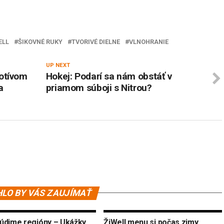
ELL
ŠIKOVNÉ RUKY
TVORIVÉ DIELNE
VLNOHRANIE
UP NEXT
otívom
Hokej: Podarí sa nám obstáť v
a
priamom súboji s Nitrou?
LO BY VÁS ZAUJÍMAŤ
údime regióny – Ukážky
ŽiWell menu si počas zimy