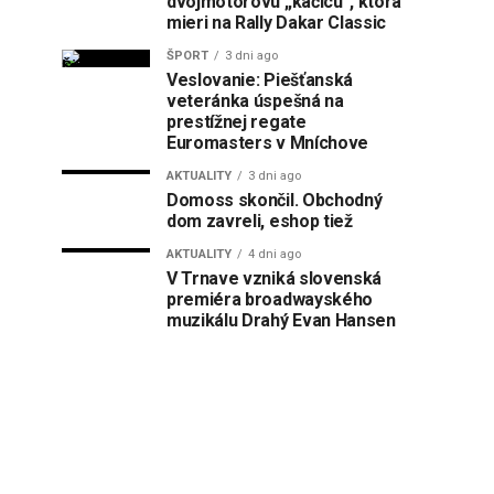
dvojmotorovú „kačicu“, ktorá
mieri na Rally Dakar Classic
ŠPORT
3 dni ago
Veslovanie: Piešťanská
veteránka úspešná na
prestížnej regate
Euromasters v Mníchove
AKTUALITY
3 dni ago
Domoss skončil. Obchodný
dom zavreli, eshop tiež
AKTUALITY
4 dni ago
V Trnave vzniká slovenská
premiéra broadwayského
muzikálu Drahý Evan Hansen