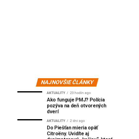
NAJNOVŠIE ČLÁNKY
AKTUALITY
23 hodín ago
Ako funguje PMJ? Polícia
pozýva na deň otvorených
dverí
AKTUALITY
2 dni ago
Do Piešťan mieria opäť
Citroëny. Uvidíte aj