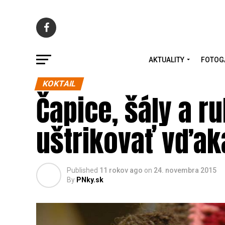
AKTUALITY
FOTOG
KOKTAIL
Čapice, šály a r
uštrikovať vďak
Published
11 rokov ago
on
24. novembra 2015
By
PNky.sk