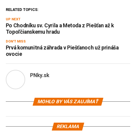
RELATED TOPICS:
UP NEXT
Po Chodníku sv. Cyrila a Metoda z Piešťan až k
Topoľčianskemu hradu
DON'T MISS
Prvá komunitná záhrada v Piešťanoch už prináša
ovocie
PNky.sk
MOHLO BY VÁS ZAUJÍMAŤ
REKLAMA