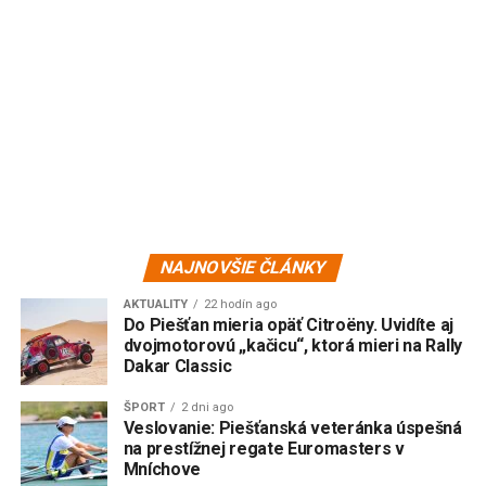
NAJNOVŠIE ČLÁNKY
AKTUALITY
22 hodín ago
Do Piešťan mieria opäť Citroëny. Uvidíte aj
dvojmotorovú „kačicu“, ktorá mieri na Rally
Dakar Classic
ŠPORT
2 dni ago
Veslovanie: Piešťanská veteránka úspešná
na prestížnej regate Euromasters v
Mníchove