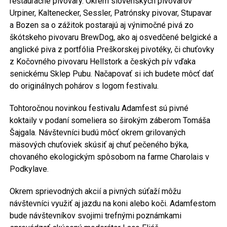
reštauračné pivovary. Okrem slovenských pivovarov
Urpiner, Kaltenecker, Sessler, Patrónsky pivovar, Stupavar
a Bozen sa o zážitok postarajú aj výnimočné pivá zo
škótskeho pivovaru BrewDog, ako aj osvedčené belgické a
anglické piva z portfólia Preškorskej pivotéky, či chuťovky
z Kočovného pivovaru Hellstork a českých pív vďaka
senickému Sklep Pubu. Načapovať si ich budete môcť dať
do originálnych pohárov s logom festivalu.
Tohtoročnou novinkou festivalu Adamfest sú pivné
koktaily v podaní someliera so širokým záberom Tomáša
Šajgala. Návštevníci budú môcť okrem grilovaných
mäsových chuťoviek skúsiť aj chuť pečeného býka,
chovaného ekologickým spôsobom na farme Charolais v
Podkylave.
Okrem sprievodných akcií a pivných súťaží môžu
návštevníci využiť aj jazdu na koni alebo koči. Adamfestom
bude návštevníkov svojimi trefnými poznámkami