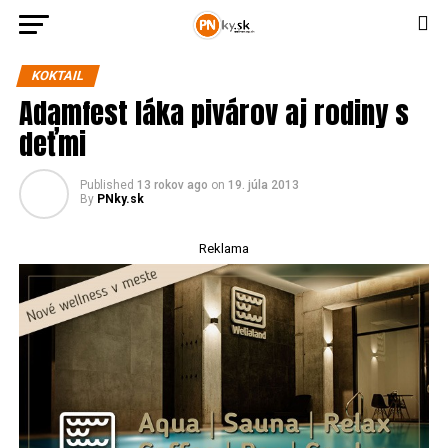
KOKTAIL
Adamfest láka pivárov aj rodiny s
deťmi
Published
13 rokov ago
on
19. júla 2013
By
PNky.sk
Reklama