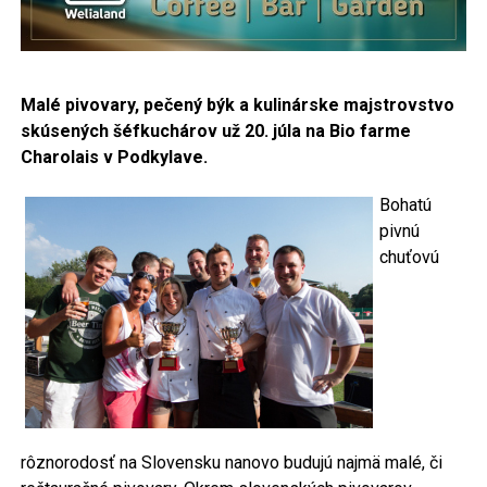
Malé pivovary, pečený býk a kulinárske majstrovstvo
skúsených šéfkuchárov už 20. júla na Bio farme
Charolais v Podkylave.
Bohatú
pivnú
chuťovú
rôznorodosť na Slovensku nanovo budujú najmä malé, či