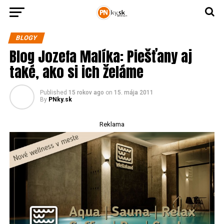
BLOGY
Blog Jozefa Malíka: Piešťany aj
také, ako si ich želáme
Published
15 rokov ago
on
15. mája 2011
By
PNky.sk
Reklama