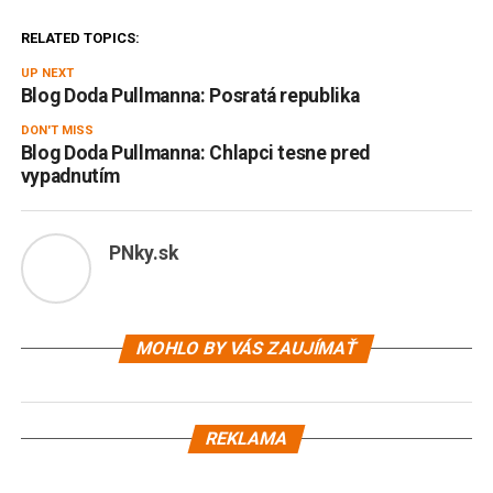
RELATED TOPICS:
UP NEXT
Blog Doda Pullmanna: Posratá republika
DON'T MISS
Blog Doda Pullmanna: Chlapci tesne pred
vypadnutím
PNky.sk
MOHLO BY VÁS ZAUJÍMAŤ
REKLAMA