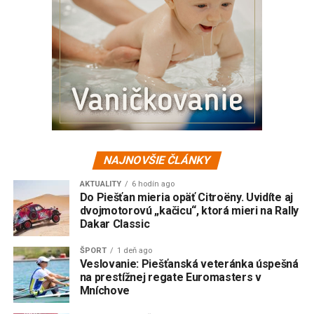
NAJNOVŠIE ČLÁNKY
AKTUALITY
6 hodín ago
Do Piešťan mieria opäť Citroëny. Uvidíte aj
dvojmotorovú „kačicu“, ktorá mieri na Rally
Dakar Classic
ŠPORT
1 deň ago
Veslovanie: Piešťanská veteránka úspešná
na prestížnej regate Euromasters v
Mníchove