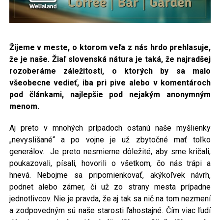
Žijeme v meste, o ktorom veľa z nás hrdo prehlasuje,
že je naše. Žiaľ slovenská nátura je taká, že najradšej
rozoberáme
záležitosti, o ktorých by sa malo
všeobecne vedieť, iba pri pive alebo v komentároch
pod článkami, najlepšie pod nejakým anonymným
menom.
Aj preto v mnohých prípadoch ostanú naše myšlienky
„nevyslišané“ a po vojne je už zbytočné mať toľko
generálov. Je preto nesmierne dôležité, aby sme kričali,
poukazovali, písali, hovorili o všetkom, čo nás trápi a
hnevá. Nebojme sa pripomienkovať, akýkoľvek návrh,
podnet alebo zámer, či už zo strany mesta prípadne
jednotlivcov. Nie je pravda, že aj tak sa nič na tom nezmení
a zodpovedným sú naše starosti ľahostajné. Čím viac ľudí