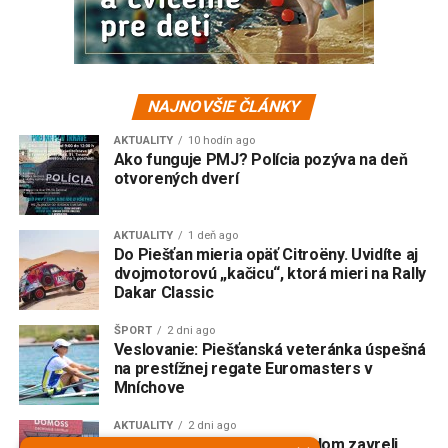
NAJNOVŠIE ČLÁNKY
AKTUALITY
10 hodín ago
Ako funguje PMJ? Polícia pozýva na deň
otvorených dverí
AKTUALITY
1 deň ago
Do Piešťan mieria opäť Citroëny. Uvidíte aj
dvojmotorovú „kačicu“, ktorá mieri na Rally
Dakar Classic
ŠPORT
2 dni ago
Veslovanie: Piešťanská veteránka úspešná
na prestížnej regate Euromasters v
Mníchove
AKTUALITY
2 dni ago
Domoss skončil. Obchodný dom zavreli,