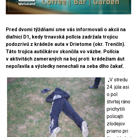
Pred dvomi týždňami sme vás informovali o akcii na
diaľnici D1, kedy trnavská polícia zadržala trojicu
podozrivú z krádeže auta v Drietome (okr. Trenčín).
Táto trojica autičkárov skončila vo väzbe. Polícia
v aktivitách zameraných na boj proti krádežiam áut
nepoľavila a výsledky nenechali na seba dlho čakať.
„V stredu
24. júla asi
o pol
štvrtej ráno
prichytili
policajti
zlodejov
priamo pri