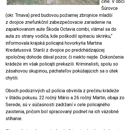
čine. V obci
Šúrovce
(okr. Trnava) pred budovou požiarnej zbrojnice mladší
z dvojice znefunkčnil zabezpečovacie zariadenie na
zaparkovanom aute Škoda Octavia combi, vlámal sa do
auta zo strany vodiča, kde poškodil spínaciu skrinku,“
informovala krajská policajná hovorkyňa Martina
Kredatusová. Starší z dvojice po predchádzajúcej
spoločnej dohode dával pozor, či niekto nejde. Dokončenie
krádeže im však policajti prekazili. Kriminalisti, spolu so
zásahovou skupinou, páchateľov pokúšajúcich sa o útek
chytili.
Oboch podozrivých už polícia obvinila z prečinu krádeže
v štádiu pokusu. 22 ročný Mário a 26 ročný Martin, obaja zo
Serede, sú v súčasnosti zadržaní v cele policajného
zaistenia, pričom bol spracovaný podnet na ich väzobné
stíhanie.