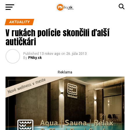
AKTUALITY
V rukách polície skončili ďalší
autičkári
Published
13 rokov ago
on
26. júla 2013
By
PNky.sk
Reklama