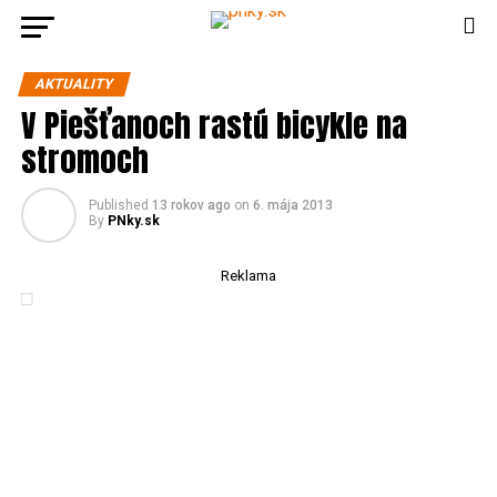
AKTUALITY
V Piešťanoch rastú bicykle na
stromoch
Published
13 rokov ago
on
6. mája 2013
By
PNky.sk
Reklama