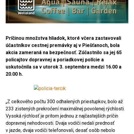
Príčinou množstva hliadok, ktoré včera zastavovali
účastníkov cestnej premávky aj v Piešťanoch, bola
akcia zameraná na bezpečnosť. Zúčastnilo sa jej 65
policajtov dopravnej a poriadkovej polície a
uskutočnila sa v utorok 3. septembra medzi 16.00 a
20.00 h.
„Z celkového počtu 300 odhalených priestupkov, bolo až
233 zistených prekročení maximálnej povolenej rýchlosti.
Vysoká rýchlosť je pritom jednou z najčastejších príčin
dopravnej nehodovosti. Dvaja vodiči nedali prednosť
v jazde, dvaja vodiči telefonovali, desať osôb nebolo