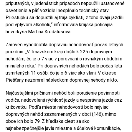
pripútaných, v jedenástich prípadoch nepoužili ustanovené
osvetlenie a päť vozidiel nespĺňalo technický stav.
Priestupku sa dopustili aj traja cyklisti, z toho dvaja jazdili
pod vplyvom alkoholu,“ informovala krajská policajná
hovorkyňa Martina Kredatusová.
Zároveň vyhodnotila dopravnú nehodovosť počas letných
prázdnin: „V Trnavskom kraji došlo k 225 dopravným
nehodám, čo je o 7 viac v porovnaní s rovnakým obdobím
minulého roka.“ Pri dopravných nehodách bolo počas leta
usmrtených 11 osôb, čo je o 6 viac ako vlani. V okrese
Piešťany nezomrel následkom dopravnej nehody nikto.
Najčastejšími príčinami nehôd boli porušenie povinnosti
vodiča, nedovolená rýchlosť jazdy a nesprávna jazda cez
križovatku. Podľa miesta nehodovosti bolo najviac
dopravných nehôd zaznamenaných v obci (146), mimo
obce ich bolo 79. Z hľadiska ciest sa ako
najnebezpečnejšie javia miestne a účelové komunikácie,