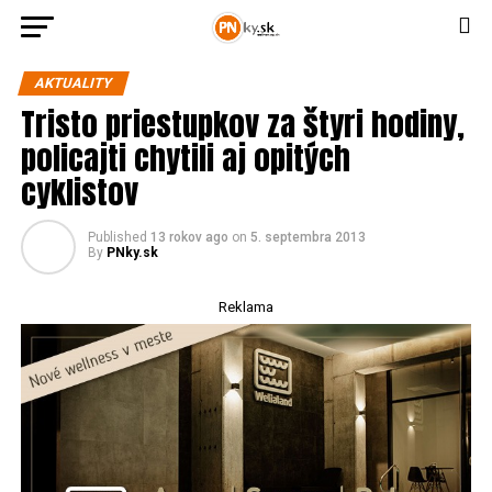
AKTUALITY
Tristo priestupkov za štyri hodiny,
policajti chytili aj opitých
cyklistov
Published
13 rokov ago
on
5. septembra 2013
By
PNky.sk
Reklama