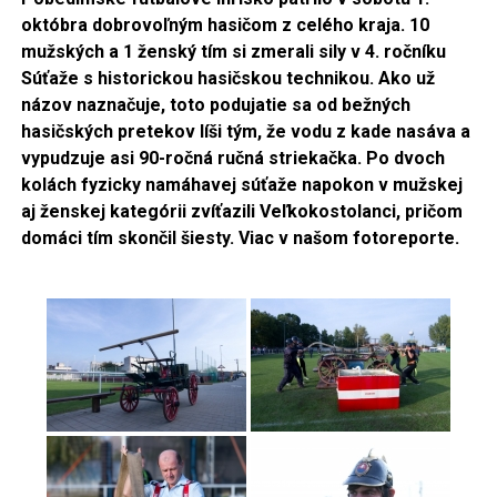
októbra dobrovoľným hasičom z celého kraja. 10
mužských a 1 ženský tím si zmerali sily v 4. ročníku
Súťaže s historickou hasičskou technikou. Ako už
názov naznačuje, toto podujatie sa od bežných
hasičských pretekov líši tým, že vodu z kade nasáva a
vypudzuje asi 90-ročná ručná striekačka. Po dvoch
kolách fyzicky namáhavej súťaže napokon v mužskej
aj ženskej kategórii zvíťazili Veľkokostolanci, pričom
domáci tím skončil šiesty. Viac v našom fotoreporte.