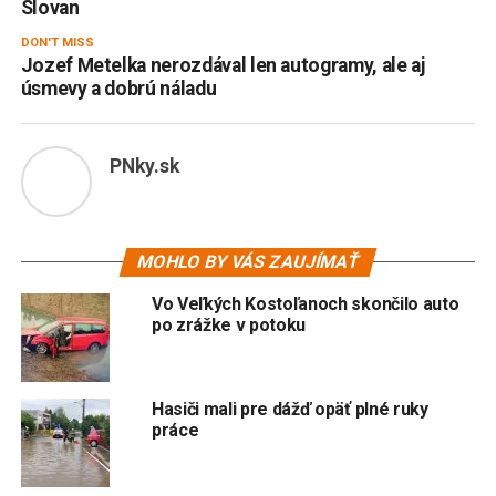
Slovan
DON'T MISS
Jozef Metelka nerozdával len autogramy, ale aj
úsmevy a dobrú náladu
PNky.sk
MOHLO BY VÁS ZAUJÍMAŤ
Vo Veľkých Kostoľanoch skončilo auto
po zrážke v potoku
Hasiči mali pre dážď opäť plné ruky
práce