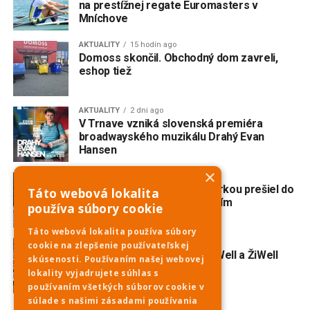
na prestížnej regate Euromasters v
Mníchove
AKTUALITY
15 hodín ago
Domoss skončil. Obchodný dom zavreli,
eshop tiež
AKTUALITY
2 dni ago
V Trnave vzniká slovenská premiéra
broadwayského muzikálu Drahý Evan
Hansen
×
AKTUALITY
2 dni ago
Nehoda na Havrane: S motorkou prešiel do
Táto webová lokalita
protismeru a zrazil sa s ďalším
používa súbory cookie
motocyklom
Táto webová lokalita používa súbory
NOVINKY
2 dni ago
cookie na zlepšenie používateľskej
Obedové menu Pivovaru ŽiWell a ŽiWell
skúsenosti. Používaním našej webovej
Kursalonu 3. 8. – 7. 8. 2026
lokality vyjadrujete súhlas s
používaním všetkých súborov cookie v
súlade s našimi zásadami používania