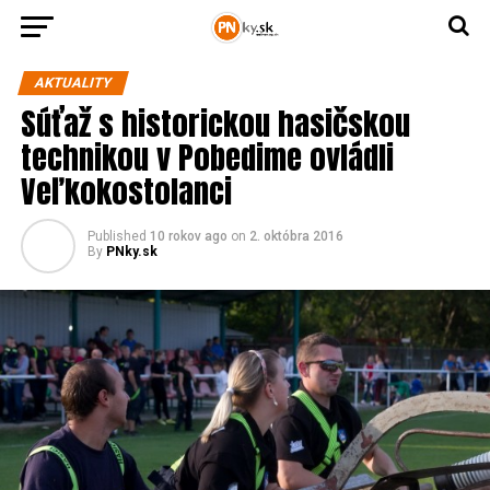
AKTUALITY
Súťaž s historickou hasičskou
technikou v Pobedime ovládli
Veľkokostolanci
Published
10 rokov ago
on
2. októbra 2016
By
PNky.sk