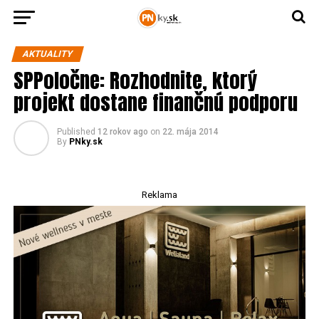
AKTUALITY
SPPoločne: Rozhodnite, ktorý
projekt dostane finančnú podporu
Published
12 rokov ago
on
22. mája 2014
By
PNky.sk
Reklama