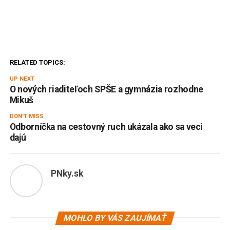
RELATED TOPICS:
UP NEXT
O nových riaditeľoch SPŠE a gymnázia rozhodne
Mikuš
DON'T MISS
Odborníčka na cestovný ruch ukázala ako sa veci
dajú
PNky.sk
MOHLO BY VÁS ZAUJÍMAŤ