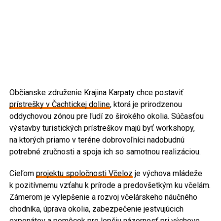
Občianske združenie Krajina Karpaty chce postaviť
prístrešky v Čachtickej doline
, ktorá je prirodzenou
oddychovou zónou pre ľudí zo širokého okolia. Súčasťou
výstavby turistických prístreškov majú byť workshopy,
na ktorých priamo v teréne dobrovoľníci nadobudnú
potrebné zručnosti a spoja ich so samotnou realizáciou.
Cieľom
projektu spoločnosti Včeloz
je výchova mládeže
k pozitívnemu vzťahu k prírode a predovšetkým ku včelám.
Zámerom je vylepšenie a rozvoj včelárskeho náučného
chodníka, úprava okolia, zabezpečenie jestvujúcich
exponátov a pomôcok pre lepšiu názornosť pri výchove