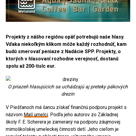
Projekty z nášho regiónu opäť potrebujú naše hlasy.
Vďaka niekoľkým klikom môže každý
rozhodnúť, kam
budú smerovať peniaze z Nadácie SPP. Projekty, o
ktorých v hlasovaní rozhodne verejnosť, dostanú
spolu až 200-tisíc eur.
O priazeň hlasujúcich sa uchádzajú aj preteky pákových
drezín
V Piešťanoch má šancu získať finančnú podporu projekt s
názvom
Malí umelci
. Podľa jeho autorov zo Základnej
školy F. E. Scherera je zameraný na podporu záujmovej
mimoškolskej umeleckej činnosti detí. Jeho cieľom je