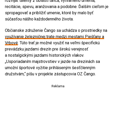
rozvíjať talenty z oblasti tanca, výtvarného umenia,
recitácie, spevu, aranžovania a podobne. Ďalším cieľom je
spropagovať a priblížiť umenie, ktoré by malo byť
súčasťou nášho každodenného života.
Občianske združenie Čango sa uchádza o prostriedky na
využívanie železničnej trate medzi mestami Piešťany a
Vrbové
. Túto trať je možné využiť na veľmi špecifickú
prevádzku jazdami drezín pre širokú verejnosť
a nostalgickými jazdami historických vlakov.
„Usporiadaním majstrovstiev v jazde na drezinách sa
umožní športové vyžitie prihláseným šesťčlenným
družstvám,“ píšu v projekte zástupcovia OZ Čango.
Reklama