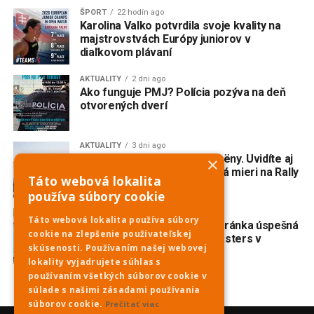
ŠPORT
22 hodín ago
Karolina Valko potvrdila svoje kvality na
majstrovstvách Európy juniorov v
diaľkovom plávaní
AKTUALITY
2 dni ago
Ako funguje PMJ? Polícia pozýva na deň
otvorených dverí
AKTUALITY
3 dni ago
Do Piešťan mieria opäť Citroëny. Uvidíte aj
×
dvojmotorovú „kačicu“, ktorá mieri na Rally
Táto webová lokalita
Dakar Classic
používa súbory cookie
ŠPORT
4 dni ago
Táto webová lokalita používa súbory
Veslovanie: Piešťanská veteránka úspešná
cookie na zlepšenie používateľskej
na prestížnej regate Euromasters v
skúsenosti. Používaním našej webovej
Mníchove
lokality vyjadrujete súhlas s
používaním všetkých súborov cookie v
súlade s našimi zásadami používania
súborov cookie.
Prečítať viac