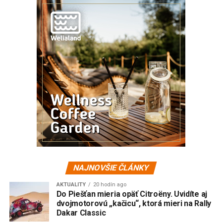
NAJNOVŠIE ČLÁNKY
AKTUALITY
20 hodín ago
Do Piešťan mieria opäť Citroëny. Uvidíte aj
dvojmotorovú „kačicu“, ktorá mieri na Rally
Dakar Classic