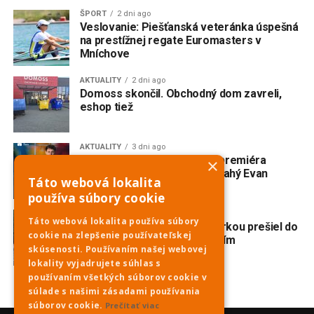
ŠPORT
2 dni ago
Veslovanie: Piešťanská veteránka úspešná
na prestížnej regate Euromasters v
Mníchove
AKTUALITY
2 dni ago
Domoss skončil. Obchodný dom zavreli,
eshop tiež
AKTUALITY
3 dni ago
V Trnave vzniká slovenská premiéra
×
broadwayského muzikálu Drahý Evan
Táto webová lokalita
Hansen
používa súbory cookie
AKTUALITY
3 dni ago
Táto webová lokalita používa súbory
Nehoda na Havrane: S motorkou prešiel do
cookie na zlepšenie používateľskej
protismeru a zrazil sa s ďalším
skúsenosti. Používaním našej webovej
motocyklom
lokality vyjadrujete súhlas s
používaním všetkých súborov cookie v
súlade s našimi zásadami používania
súborov cookie.
Prečítať viac