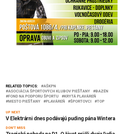
RELATED TOPICS:
AŠKPN
ASOCIÁCIA ŠPORTOVÝCH KLUBOV PIEŠŤANY
BAZÉN
FOND NA PODPORU ŠPORTU
KRYTÁ PLAVÁREŇ
MESTO PIEŠŤANY
PLAVÁREŇ
ŠPORTOVCI
TOP
UP NEXT
V Elektrárni dnes podávajú puding pána Wintera
DON'T MISS
Tragická nehoda na D1. O život prišli dvaja ľudia