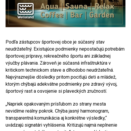
Podľa zástupcov športovej obce je súčasný stav
neudržateľný. Existujúce podmienky nepostačujú potrebám
športovej prípravy, rekreačného športu ani základnej
výučby plávania. Zároveň je súčasná infraštruktúra v
kritickom technickom stave a dlhodobo neudržateľná.
Najvýraznejšie dôsledky pritom pociťujú deti a mládež,
ktorým chýbajú adekvátne podmienky pre zdravý vývoj,
športový rast a osvojenie si plaveckých zručností.
„Napriek opakovaným prísľubom zo strany mesta
nevidíme reálny pokrok. Chýba jasný harmonogram,
transparentná komunikácia aj konkrétne výsledky,“
uvádzajú signatári vyhlásenia. Kritizujú najmä neplnenie