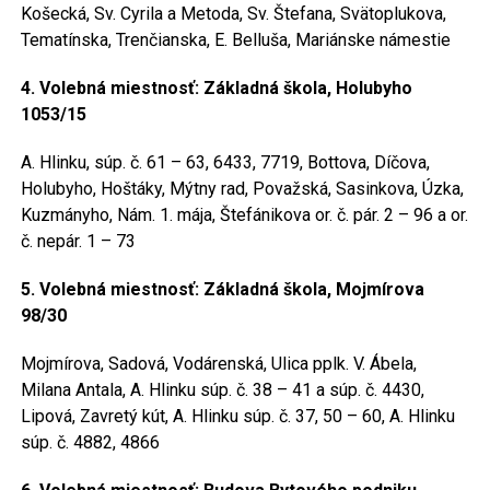
Košecká, Sv. Cyrila a Metoda, Sv. Štefana, Svätoplukova,
Tematínska, Trenčianska, E. Belluša, Mariánske námestie
4. Volebná miestnosť: Základná škola, Holubyho
1053/15
A. Hlinku, súp. č. 61 – 63, 6433, 7719, Bottova, Díčova,
Holubyho, Hoštáky, Mýtny rad, Považská, Sasinkova, Úzka,
Kuzmányho, Nám. 1. mája, Štefánikova or. č. pár. 2 – 96 a or.
č. nepár. 1 – 73
5. Volebná miestnosť: Základná škola, Mojmírova
98/30
Mojmírova, Sadová, Vodárenská, Ulica pplk. V. Ábela,
Milana Antala, A. Hlinku súp. č. 38 – 41 a súp. č. 4430,
Lipová, Zavretý kút, A. Hlinku súp. č. 37, 50 – 60, A. Hlinku
súp. č. 4882, 4866