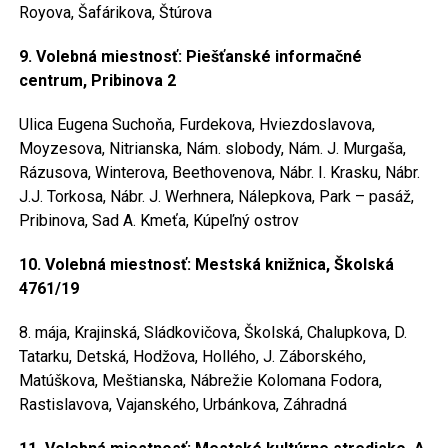
Royova, Šafárikova, Štúrova
9. Volebná miestnosť: Piešťanské informačné
centrum, Pribinova 2
Ulica Eugena Suchoňa, Furdekova, Hviezdoslavova,
Moyzesova, Nitrianska, Nám. slobody, Nám. J. Murgaša,
Rázusova, Winterova, Beethovenova, Nábr. I. Krasku, Nábr.
J.J. Torkosa, Nábr. J. Werhnera, Nálepkova, Park – pasáž,
Pribinova, Sad A. Kmeťa, Kúpeľný ostrov
10. Volebná miestnosť: Mestská knižnica, Školská
4761/19
8. mája, Krajinská, Sládkovičova, Školská, Chalupkova, D.
Tatarku, Detská, Hodžova, Hollého, J. Záborského,
Matúškova, Meštianska, Nábrežie Kolomana Fodora,
Rastislavova, Vajanského, Urbánkova, Záhradná