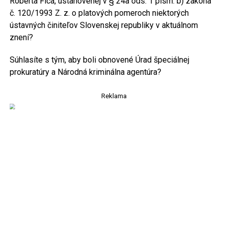
Roberta Fica, ustanovenej v § 24a ods. 1 písm. b) zákona
č. 120/1993 Z. z. o platových pomeroch niektorých
ústavných činiteľov Slovenskej republiky v aktuálnom
znení?
Súhlasíte s tým, aby boli obnovené Úrad špeciálnej
prokuratúry a Národná kriminálna agentúra?
Reklama