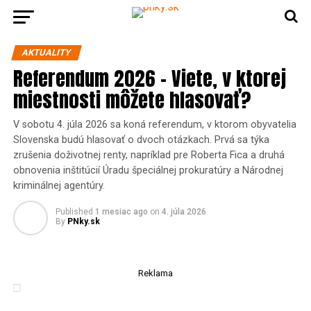
AKTUALITY
Referendum 2026 – Viete, v ktorej
miestnosti môžete hlasovať?
V sobotu 4. júla 2026 sa koná referendum, v ktorom obyvatelia
Slovenska budú hlasovať o dvoch otázkach. Prvá sa týka
zrušenia doživotnej renty, napríklad pre Roberta Fica a druhá
obnovenia inštitúcií Úradu špeciálnej prokuratúry a Národnej
kriminálnej agentúry.
Published
1 mesiac ago
on
4. júla 2026
By
PNky.sk
Reklama