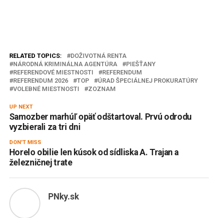
RELATED TOPICS:
DOŽIVOTNÁ RENTA
NÁRODNÁ KRIMINÁLNA AGENTÚRA
PIEŠŤANY
REFERENDOVÉ MIESTNOSTI
REFERENDUM
REFERENDUM 2026
TOP
ÚRAD ŠPECIÁLNEJ PROKURATÚRY
VOLEBNÉ MIESTNOSTI
ZOZNAM
UP NEXT
Samozber marhúľ opäť odštartoval. Prvú odrodu
vyzbierali za tri dni
DON'T MISS
Horelo obilie len kúsok od sídliska A. Trajan a
železničnej trate
PNky.sk