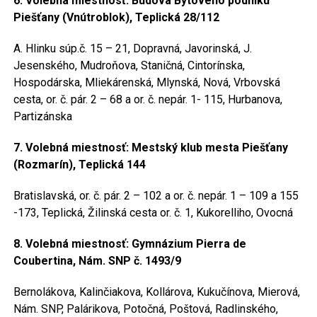
6. Volebná miestnosť: Budova Bytového podniku
Piešťany (Vnútroblok), Teplická 28/112
A. Hlinku súp.č. 15 – 21, Dopravná, Javorinská, J.
Jesenského, Mudroňova, Staničná, Cintorínska,
Hospodárska, Mliekárenská, Mlynská, Nová, Vrbovská
cesta, or. č. pár. 2 – 68 a or. č. nepár. 1- 115, Hurbanova,
Partizánska
7. Volebná miestnosť: Mestský klub mesta Piešťany
(Rozmarín), Teplická 144
Bratislavská, or. č. pár. 2 – 102 a or. č. nepár. 1 – 109 a 155
-173, Teplická, Žilinská cesta or. č. 1, Kukorelliho, Ovocná
8. Volebná miestnosť: Gymnázium Pierra de
Coubertina, Nám. SNP č. 1493/9
Bernolákova, Kalinčiakova, Kollárova, Kukučínova, Mierová,
Nám. SNP, Palárikova, Potočná, Poštová, Radlinského,