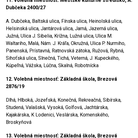
11. Volebná miestnosť: Mestské kultúrne stredisko, A.
Dubčeka 2400/27
A. Dubčeka, Baltská ulica, Fínska ulica, Heinolská ulica,
Helsinská ulica, Jantárová ulica, Jarná, Jazerná ulica,
Južná, Ulica J. Sibelia, Krížna, Lužná ulica, Ulica M.
Waltariho, Malá, Nám. J. Kráľa, Okružná, Ulica P. Nurmiho,
Panenská, Prístavná, Ratnovská zátoka, Ružová, Rybná,
Sihoťská ulica, Slnečná, Tichá, Veterná, J. Kupeckého,
Kúpeľná, Vážska, Lúčna, Skalná, Robotnícka
12. Volebná miestnosť: Základná škola, Brezová
2876/19
Dlhá, Hlboká, Jozefská, Konečná, Rekreačná, Sibírska,
Studená, Valašská, Vysoká, Golfová, Jachtárska,
Kajakárska, K Lodenici, Veslárska, Komenského,
Broskyňová
13. Volebná miestnosť: Základná škola, Brezová