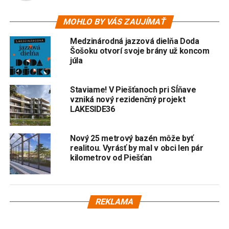
MOHLO BY VÁS ZAUJÍMAŤ
Medzinárodná jazzová dielňa Doda
Šošoku otvorí svoje brány už koncom
júla
Staviame! V Piešťanoch pri Sĺňave
vzniká nový rezidenčný projekt
LAKESIDE36
Nový 25 metrový bazén môže byť
realitou. Vyrásť by mal v obci len pár
kilometrov od Piešťan
REKLAMA