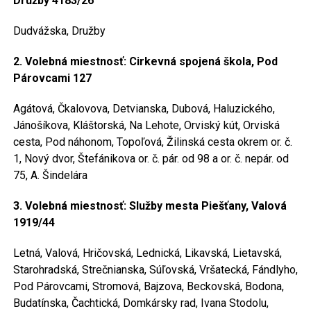
Družby 4183/26
Dudvážska, Družby
2. Volebná miestnosť: Cirkevná spojená škola, Pod
Párovcami 127
Agátová, Čkalovova, Detvianska, Dubová, Haluzického,
Jánošíkova, Kláštorská, Na Lehote, Orviský kút, Orviská
cesta, Pod náhonom, Topoľová, Žilinská cesta okrem or. č.
1, Nový dvor, Štefánikova or. č. pár. od 98 a or. č. nepár. od
75, A. Šindelára
3. Volebná miestnosť: Služby mesta Piešťany, Valová
1919/44
Letná, Valová, Hričovská, Lednická, Likavská, Lietavská,
Starohradská, Strečnianska, Súľovská, Vršatecká, Fándlyho,
Pod Párovcami, Stromová, Bajzova, Beckovská, Bodona,
Budatínska, Čachtická, Domkársky rad, Ivana Stodolu,