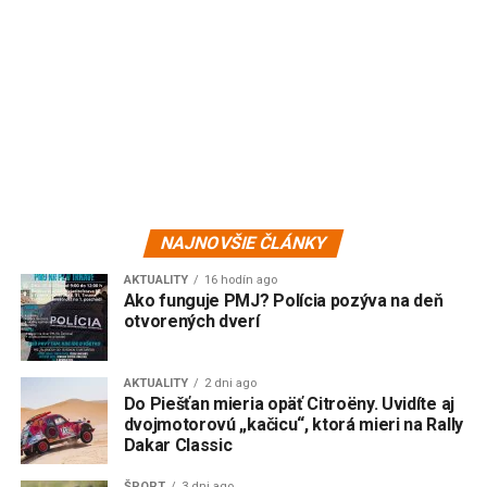
NAJNOVŠIE ČLÁNKY
AKTUALITY
16 hodín ago
Ako funguje PMJ? Polícia pozýva na deň
otvorených dverí
AKTUALITY
2 dni ago
Do Piešťan mieria opäť Citroëny. Uvidíte aj
dvojmotorovú „kačicu“, ktorá mieri na Rally
Dakar Classic
ŠPORT
3 dni ago