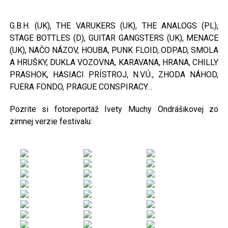
G.B.H. (UK), THE VARUKERS (UK), THE ANALOGS (PL),
STAGE BOTTLES (D), GUITAR GANGSTERS (UK), MENACE
(UK), NAČO NÁZOV, HOUBA, PUNK FLOID, ODPAD, SMOLA
A HRUŠKY, DUKLA VOZOVNA, KARAVANA, HRANA, CHILLY
PRASHOK, HASIACI PRÍSTROJ, N.V.Ú., ZHODA NÁHOD,
FUERA FONDO, PRAGUE CONSPIRACY…
Pozrite si fotoreportáž Ivety Muchy Ondrášikovej zo
zimnej verzie festivalu: