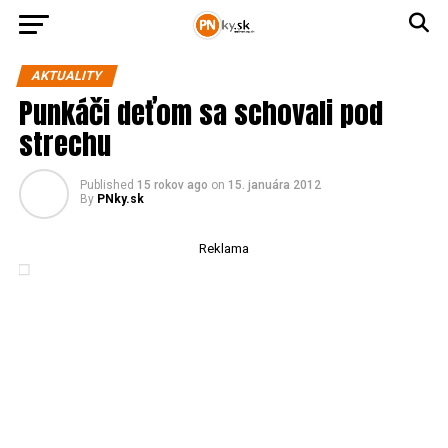
AKTUALITY
Punkáči deťom sa schovali pod
strechu
Published
15 rokov ago
on
15. januára 2012
By
PNky.sk
Reklama