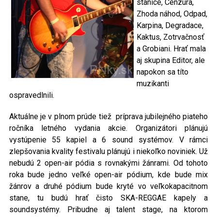
stanice, Cenzúra,
Zhoda náhod, Odpad,
Karpina, Degradace,
Kaktus, Zotrvačnosť
a Grobiani. Hrať mala
aj skupina Editor, ale
napokon sa títo
muzikanti
ospravedlnili.
Aktuálne je v plnom prúde tiež príprava jubilejného piateho
ročníka letného vydania akcie. Organizátori plánujú
vystúpenie 55 kapiel a 6 sound systémov. V rámci
zlepšovania kvality festivalu plánujú i niekoľko noviniek. Už
nebudú 2 open-air pódia s rovnakými žánrami. Od tohoto
roka bude jedno veľké open-air pódium, kde bude mix
žánrov a druhé pódium bude kryté vo veľkokapacitnom
stane, tu budú hrať čisto SKA-REGGAE kapely a
soundsystémy. Pribudne aj talent stage, na ktorom