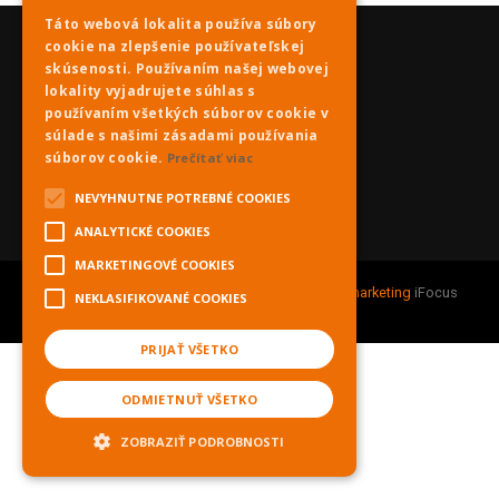
Táto webová lokalita používa súbory
cookie na zlepšenie používateľskej
skúsenosti. Používaním našej webovej
lokality vyjadrujete súhlas s
používaním všetkých súborov cookie v
súlade s našimi zásadami používania
súborov cookie.
Prečítať viac
NEVYHNUTNE POTREBNÉ COOKIES
ANALYTICKÉ COOKIES
MARKETINGOVÉ COOKIES
Copyright © 2021 PNky.sk |
Webdesign
&
Online marketing
iFocus
NEKLASIFIKOVANÉ COOKIES
digitálna reklamná agentúra.
PRIJAŤ VŠETKO
ODMIETNUŤ VŠETKO
ZOBRAZIŤ PODROBNOSTI