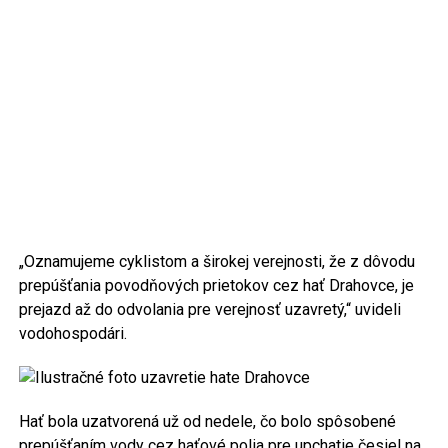
„Oznamujeme cyklistom a širokej verejnosti, že z dôvodu
prepúšťania povodňových prietokov cez hať Drahovce, je
prejazd až do odvolania pre verejnosť uzavretý,“ uvideli
vodohospodári.
Hať bola uzatvorená už od nedele, čo bolo spôsobené
prepúšťaním vody cez haťové polia pre upchatie česiel na