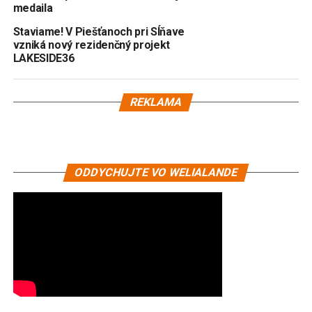
medaila
Staviame! V Piešťanoch pri Sĺňave
vzniká nový rezidenčný projekt
LAKESIDE36
REKLAMA
ODDYCHUJTE VO WELIALANDE