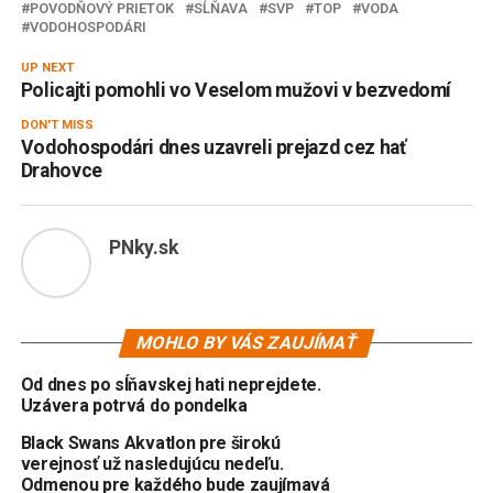
POVODŇOVÝ PRIETOK
SĹŇAVA
SVP
TOP
VODA
VODOHOSPODÁRI
UP NEXT
Policajti pomohli vo Veselom mužovi v bezvedomí
DON'T MISS
Vodohospodári dnes uzavreli prejazd cez hať
Drahovce
PNky.sk
MOHLO BY VÁS ZAUJÍMAŤ
Od dnes po sĺňavskej hati neprejdete.
Uzávera potrvá do pondelka
Black Swans Akvatlon pre širokú
verejnosť už nasledujúcu nedeľu.
Odmenou pre každého bude zaujímavá