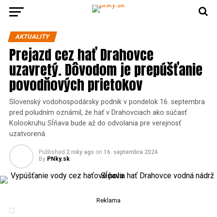
AKTUALITY
Prejazd cez hať Drahovce
uzavretý. Dôvodom je prepúšťanie
povodňových prietokov
Slovenský vodohospodársky podnik v pondelok 16. septembra
pred poludním oznámil, že hať v Drahovciach ako súčasť
Kolookruhu Sĺňava bude až do odvolania pre verejnosť
uzatvorená.
Published
2 roky ago
on
16. septembra 2024
By
PNky.sk
Reklama