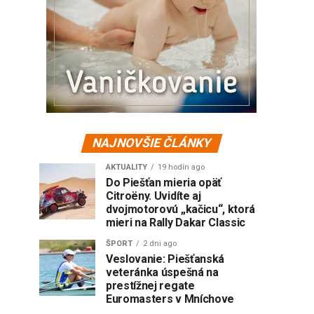
NAJNOVŠIE ČLÁNKY
AKTUALITY
19 hodín ago
Do Piešťan mieria opäť
Citroëny. Uvidíte aj
dvojmotorovú „kačicu“, ktorá
mieri na Rally Dakar Classic
ŠPORT
2 dni ago
Veslovanie: Piešťanská
veteránka úspešná na
prestížnej regate
Euromasters v Mníchove