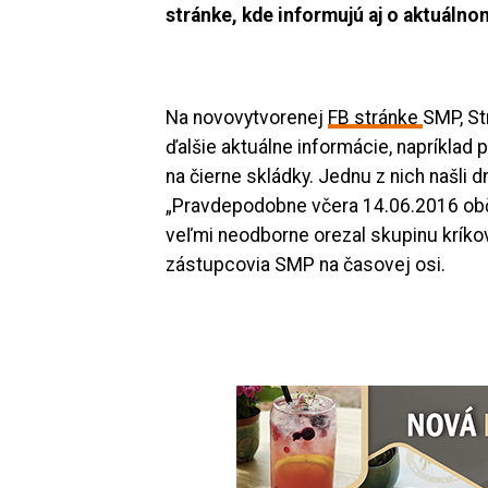
stránke, kde informujú aj o aktuálno
Na novovytvorenej
FB stránke
SMP, St
ďalšie aktuálne informácie, napríklad 
na čierne skládky. Jednu z nich našli 
„Pravdepodobne včera 14.06.2016 obč
veľmi neodborne orezal skupinu kríkov
zástupcovia SMP na časovej osi.