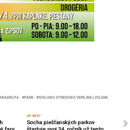
UKRADNUTÁ
PARK
SÍDLISKO STREDISKO VEREJNEJ ZELENE
UP NEXT
ch
Socha piešťanských parkov
ré fary
štartuje svoj 34. ročník už tento