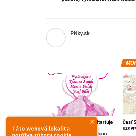
PNky.sk
MOH
×
Artrooms Moravany 7 štartuje
Časť S
Táto webová lokalita
dnes vernisážou a
uzavr
komentovanou prehliadkou
používa súbory cookie