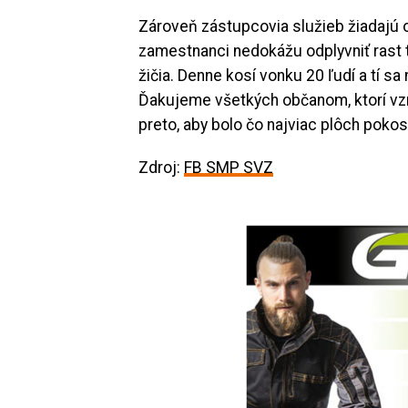
Zároveň zástupcovia služieb žiadajú o 
zamestnanci nedokážu odplyvniť rast 
žičia. Denne kosí vonku 20 ľudí a tí sa
Ďakujeme všetkých občanom, ktorí vzn
preto, aby bolo čo najviac plôch poko
Zdroj:
FB SMP SVZ