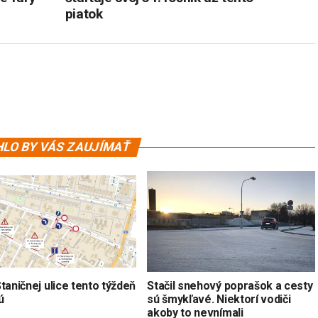
piatok
LO BY VÁS ZAUJÍMAŤ
taničnej ulice tento týždeň
Stačil snehový poprašok a cesty
ú
sú šmykľavé. Niektorí vodiči
akoby to nevnímali