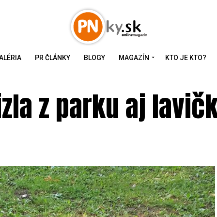
ALÉRIA
PR ČLÁNKY
BLOGY
MAGAZÍN
KTO JE KTO?
la z parku aj lavič