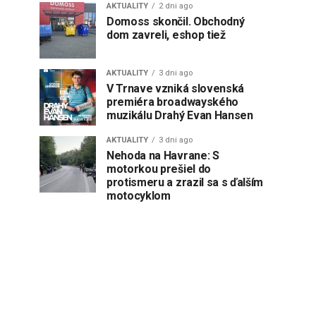
AKTUALITY
2 dni ago
Domoss skončil. Obchodný
dom zavreli, eshop tiež
AKTUALITY
3 dni ago
V Trnave vzniká slovenská
premiéra broadwayského
muzikálu Drahý Evan Hansen
AKTUALITY
3 dni ago
Nehoda na Havrane: S
motorkou prešiel do
protismeru a zrazil sa s ďalším
motocyklom