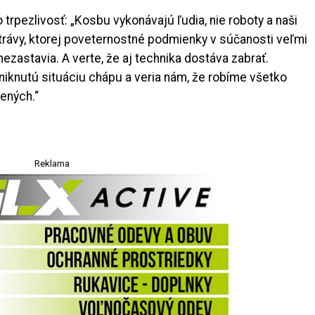
trpezlivosť: „Kosbu vykonávajú ľudia, nie roboty a naši
trávy, ktorej poveternostné podmienky v súčanosti veľmi
 nezastavia. A verte, že aj technika dostáva zabrať.
iknutú situáciu chápu a veria nám, že robíme všetko
sených.“
Reklama