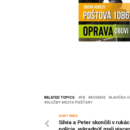
RELATED TOPICS:
FB
KOSENIE
LAVIČKA 
SLUŽBY MESTA PIEŠŤANY
DON'T MISS
Silvia a Peter skončili v ruká
polície, vykradnúť mali viace