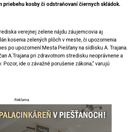
m priebehu kosby či odstraňovaní čiernych skládok.
rediska verejnej zelene nájdu záujemcovia aj
plán kosenia zelených plôch v meste, či upozornenia
dnes po upozornení Mesta Piešťany na sídlisku A. Trajana.
an A.Trajana pri zdravotnom stredisku neoprávnene a
. Pozor, ide o závažné porušenie zákona,“ varujú
Reklama